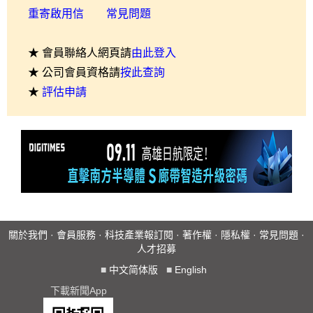
重寄啟用信
常見問題
★ 會員聯絡人網頁請
由此登入
★ 公司會員資格請
按此查詢
★
評估申請
關於我們
·
會員服務
·
科技產業報訂閱
·
著作權
·
隱私權
·
常見問題
·
人才招募
■
中文简体版
■
English
下載新聞App