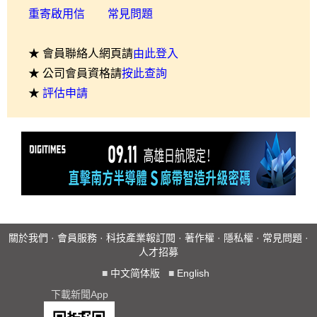
重寄啟用信
常見問題
★ 會員聯絡人網頁請
由此登入
★ 公司會員資格請
按此查詢
★
評估申請
關於我們
·
會員服務
·
科技產業報訂閱
·
著作權
·
隱私權
·
常見問題
·
人才招募
■
中文简体版
■
English
下載新聞App