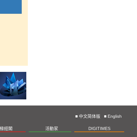
■
中文简体版
■
English
椽經閣
活動家
DIGITIMES