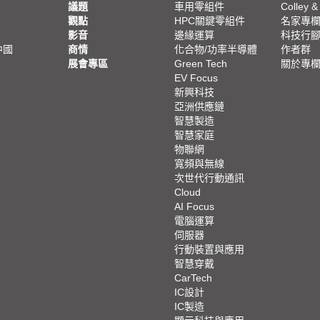
議題
車用零組件
Colley &
觀點
HPC關鍵零組件
名家專
影音
邊緣運算
科技行
中國
商情
化合物/功率半導體
作者群
展會專區
Green Tech
關於專
EV Focus
新興科技
亞洲供應鏈
智慧製造
智慧家庭
物聯網
寬頻與無線
次世代行動通訊
Cloud
AI Focus
電腦運算
伺服器
行動裝置與應用
智慧穿戴
CarTech
IC設計
IC製造