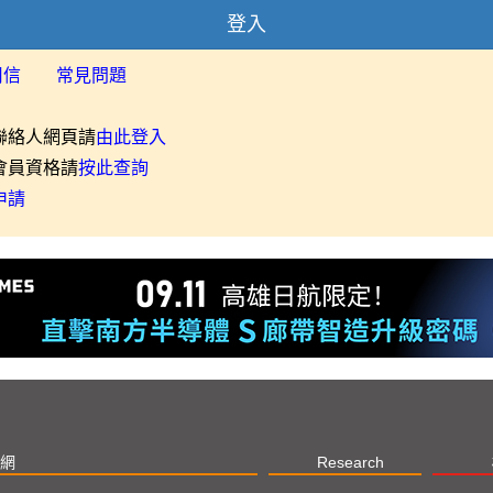
登入
用信
常見問題
聯絡人網頁請
由此登入
會員資格請
按此查詢
申請
網
Research