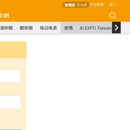
評估申請
登入
繁體版
简体版
文網
漫新聞
聽新聞
每日椽真
商情
AI EXPO Taiwan
COM