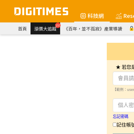
科技網
Res
257
首頁
漲價大追蹤
《百年，並不孤寂》產業導讀
★ 若
【範例：user
忘記密碼
記住帳