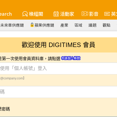
earch
椽經閣
活動家
影音
英
未來車供應鏈
蘋果供應鏈
產業
區域
議題
觀點
歡迎使用 DIGITIMES 會員
您是第一次使用會員資料庫，請點選
@company.com】
號密碼