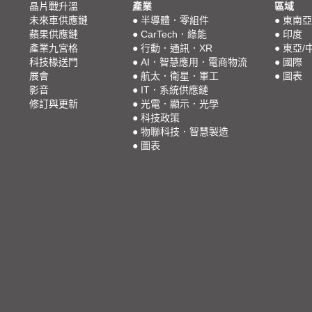
晶片戰升溫
產業
區域
未來車供應鏈
●
半導體．零組件
●
東南亞
蘋果供應鏈
●
CarTech．綠能
●
印度
產業九宮格
●
行動．通訊．XR
●
東亞/
科技椽送門
●
AI．智慧應用．電商物流
●
國際
展會
●
航太．衛星．軍工
●
圖表
影音
●
IT．系統供應鏈
修訂與更新
●
光電．顯示．光學
●
科技政策
●
物聯科技．智慧製造
●
圖表