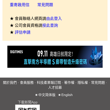
重寄啟用信
常見問題
★ 會員聯絡人網頁請
由此登入
★ 公司會員資格請
按此查詢
★
評估申請
關於我們
·
會員服務
·
科技產業報訂閱
·
著作權
·
隱私權
·
常見問題
·
人才招募
■
中文简体版
■
English
下載新聞App