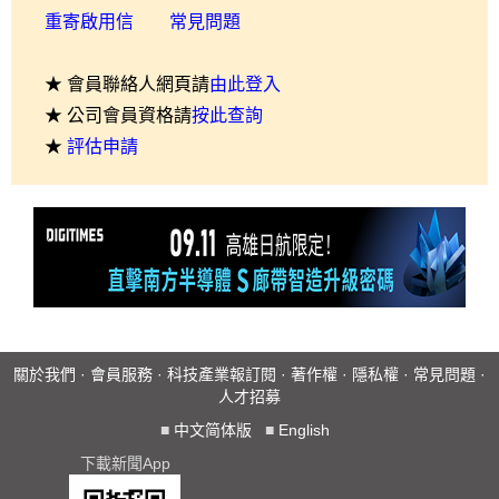
重寄啟用信
常見問題
★ 會員聯絡人網頁請
由此登入
★ 公司會員資格請
按此查詢
★
評估申請
關於我們
·
會員服務
·
科技產業報訂閱
·
著作權
·
隱私權
·
常見問題
·
人才招募
■
中文简体版
■
English
下載新聞App