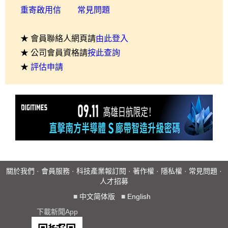
重寄啟用信
常見問題
★ 會員聯絡人網頁請
由此登入
★ 公司會員資格請
按此查詢
★
評估申請
關於我們
·
會員服務
·
科技產業報訂閱
·
著作權
·
隱私權
·
常見問題
·
人才招募
■
中文简体版
■
English
下載新聞App