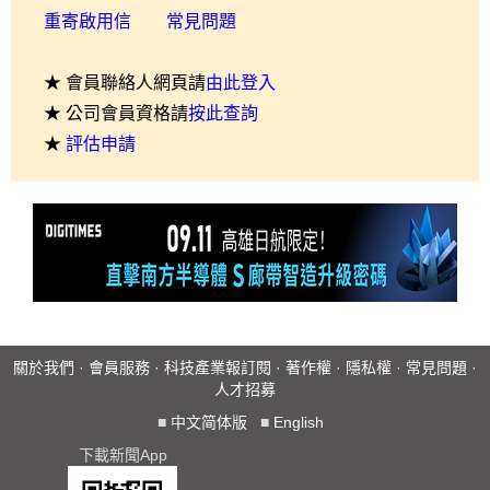
重寄啟用信
常見問題
★ 會員聯絡人網頁請
由此登入
★ 公司會員資格請
按此查詢
★
評估申請
關於我們
·
會員服務
·
科技產業報訂閱
·
著作權
·
隱私權
·
常見問題
·
人才招募
■
中文简体版
■
English
下載新聞App