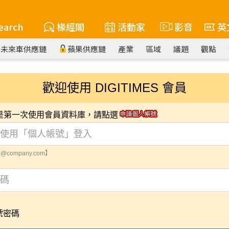
earch
椽經閣
活動家
影音
英
未來車供應鏈
蘋果供應鏈
產業
區域
議題
觀點
歡迎使用 DIGITIMES 會員
您是第一次使用會員資料庫，請點選
@company.com】
號密碼