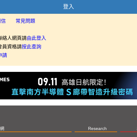
登入
用信
常見問題
聯絡人網頁請
由此登入
會員資格請
按此查詢
申請
網
Research