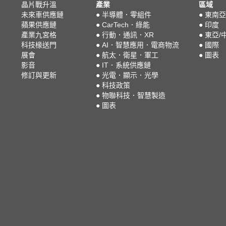
晶片戰升溫
產業
區域
未來車供應鏈
●
半導體．零組件
●
東南亞
蘋果供應鏈
●
CarTech．綠能
●
印度
產業九宮格
●
行動．通訊．XR
●
東亞/
科技椽送門
●
AI．智慧應用．電商物流
●
國際
展會
●
航太．衛星．軍工
●
圖表
影音
●
IT．系統供應鏈
修訂與更新
●
光電．顯示．光學
●
科技政策
●
物聯科技．智慧製造
●
圖表