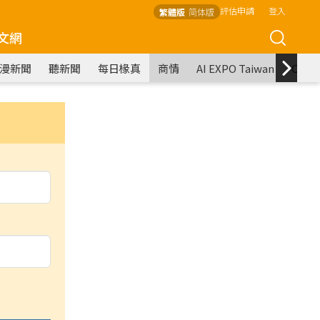
評估申請
登入
繁體版
简体版
文網
漫新聞
聽新聞
每日椽真
商情
AI EXPO Taiwan
COM