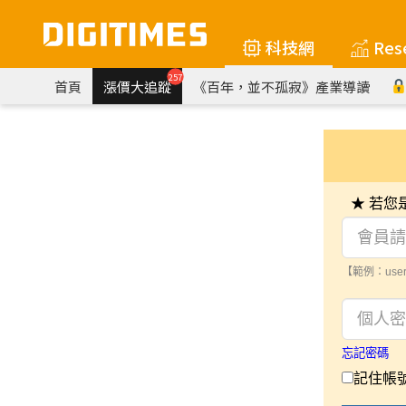
科技網
Res
257
首頁
漲價大追蹤
《百年，並不孤寂》產業導讀
★ 若
【範例：user
忘記密碼
記住帳