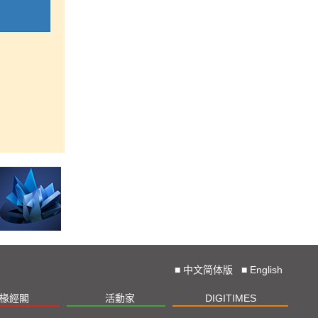
■
中文简体版
■
English
椽經閣
活動家
DIGITIMES