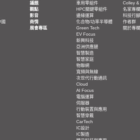
議題
車用零組件
Colley &
觀點
HPC關鍵零組件
名家專
影音
邊緣運算
科技行
中國
商情
化合物/功率半導體
作者群
展會專區
Green Tech
關於專
EV Focus
新興科技
亞洲供應鏈
智慧製造
智慧家庭
物聯網
寬頻與無線
次世代行動通訊
Cloud
AI Focus
電腦運算
伺服器
行動裝置與應用
智慧穿戴
CarTech
IC設計
IC製造