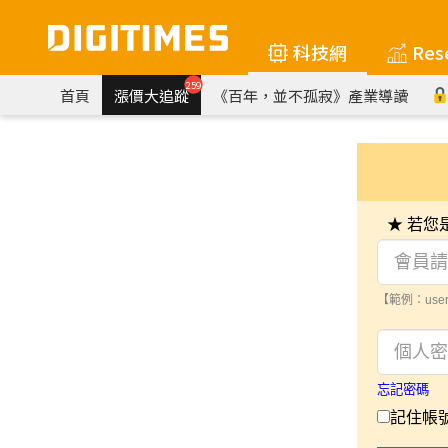
科技網
Res
259
首頁
漲價大追蹤
《百年，並不孤寂》產業導讀
★ 若
【範例：user
忘記密碼
記住帳