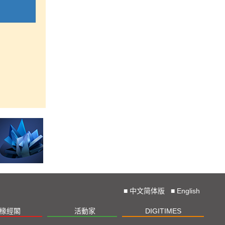
■
中文简体版
■
English
椽經閣
活動家
DIGITIMES