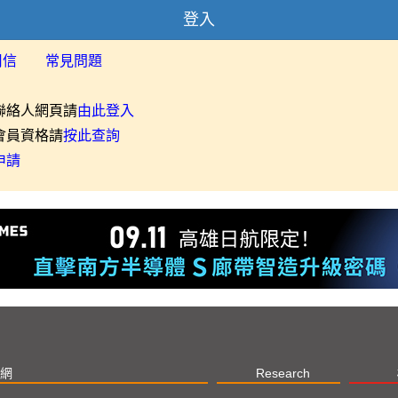
登入
用信
常見問題
聯絡人網頁請
由此登入
會員資格請
按此查詢
申請
網
Research