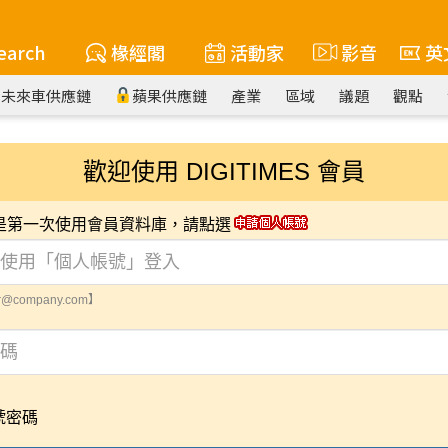
earch
椽經閣
活動家
影音
英
未來車供應鏈
蘋果供應鏈
產業
區域
議題
觀點
歡迎使用 DIGITIMES 會員
您是第一次使用會員資料庫，請點選
@company.com】
號密碼