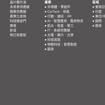
晶片戰升溫
產業
區域
未來車供應鏈
●
半導體．零組件
●
東南亞
蘋果供應鏈
●
CarTech．綠能
●
印度
產業九宮格
●
行動．通訊．XR
●
東亞/
科技椽送門
●
AI．智慧應用．電商物流
●
國際
展會
●
航太．衛星．軍工
●
圖表
影音
●
IT．系統供應鏈
修訂與更新
●
光電．顯示．光學
●
科技政策
●
物聯科技．智慧製造
●
圖表