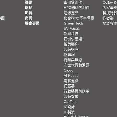
議題
車用零組件
Colley &
觀點
HPC關鍵零組件
名家專
影音
邊緣運算
科技行
中國
商情
化合物/功率半導體
作者群
展會專區
Green Tech
關於專
EV Focus
新興科技
亞洲供應鏈
智慧製造
智慧家庭
物聯網
寬頻與無線
次世代行動通訊
Cloud
AI Focus
電腦運算
伺服器
行動裝置與應用
智慧穿戴
CarTech
IC設計
IC製造