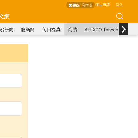
評估申請
登入
繁體版
简体版
文網
漫新聞
聽新聞
每日椽真
商情
AI EXPO Taiwan
COM