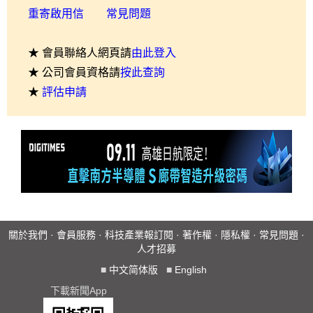
重寄啟用信
常見問題
★ 會員聯絡人網頁請
由此登入
★ 公司會員資格請
按此查詢
★
評估申請
關於我們
·
會員服務
·
科技產業報訂閱
·
著作權
·
隱私權
·
常見問題
·
人才招募
■
中文简体版
■
English
下載新聞App