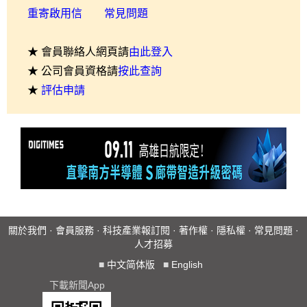
重寄啟用信
常見問題
★ 會員聯絡人網頁請
由此登入
★ 公司會員資格請
按此查詢
★
評估申請
關於我們
·
會員服務
·
科技產業報訂閱
·
著作權
·
隱私權
·
常見問題
·
人才招募
■
中文简体版
■
English
下載新聞App