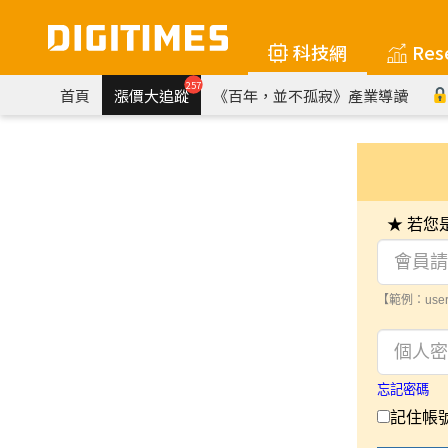
科技網
Res
257
首頁
漲價大追蹤
《百年，並不孤寂》產業導讀
★ 若
【範例：user
忘記密碼
記住帳