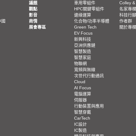
議題
車用零組件
Colley &
觀點
HPC關鍵零組件
名家專
影音
邊緣運算
科技行
中國
商情
化合物/功率半導體
作者群
展會專區
Green Tech
關於專
EV Focus
新興科技
亞洲供應鏈
智慧製造
智慧家庭
物聯網
寬頻與無線
次世代行動通訊
Cloud
AI Focus
電腦運算
伺服器
行動裝置與應用
智慧穿戴
CarTech
IC設計
IC製造