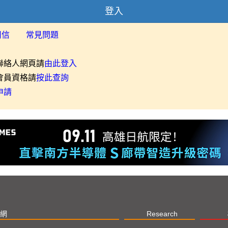
登入
用信
常見問題
聯絡人網頁請
由此登入
會員資格請
按此查詢
申請
網
Research