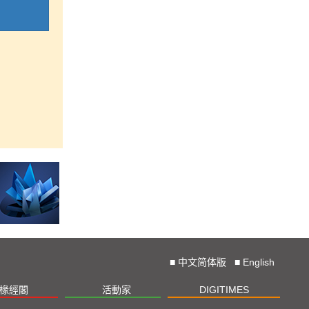
■
中文简体版
■
English
椽經閣
活動家
DIGITIMES