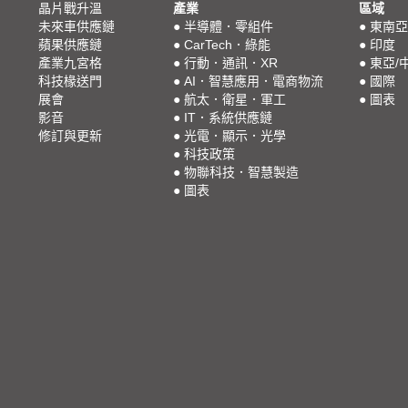
晶片戰升溫
產業
區域
未來車供應鏈
●
半導體．零組件
●
東南亞
蘋果供應鏈
●
CarTech．綠能
●
印度
產業九宮格
●
行動．通訊．XR
●
東亞/
科技椽送門
●
AI．智慧應用．電商物流
●
國際
展會
●
航太．衛星．軍工
●
圖表
影音
●
IT．系統供應鏈
修訂與更新
●
光電．顯示．光學
●
科技政策
●
物聯科技．智慧製造
●
圖表