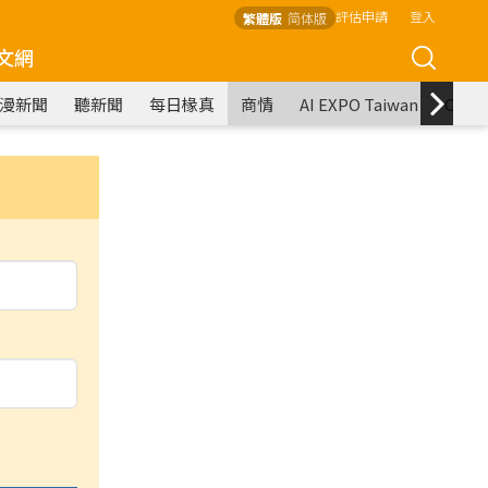
評估申請
登入
繁體版
简体版
文網
漫新聞
聽新聞
每日椽真
商情
AI EXPO Taiwan
COM