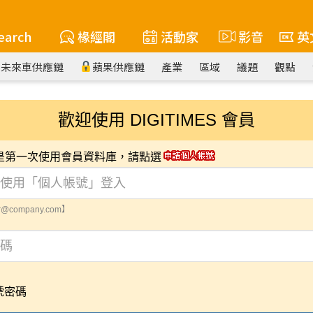
earch
椽經閣
活動家
影音
英
未來車供應鏈
蘋果供應鏈
產業
區域
議題
觀點
歡迎使用 DIGITIMES 會員
您是第一次使用會員資料庫，請點選
@company.com】
號密碼