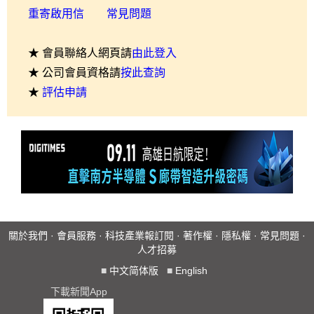
重寄啟用信
常見問題
★ 會員聯絡人網頁請
由此登入
★ 公司會員資格請
按此查詢
★
評估申請
關於我們
·
會員服務
·
科技產業報訂閱
·
著作權
·
隱私權
·
常見問題
·
人才招募
■
中文简体版
■
English
下載新聞App