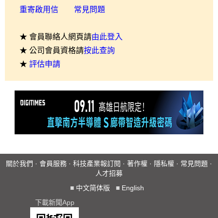
重寄啟用信
常見問題
★ 會員聯絡人網頁請
由此登入
★ 公司會員資格請
按此查詢
★
評估申請
關於我們
·
會員服務
·
科技產業報訂閱
·
著作權
·
隱私權
·
常見問題
·
人才招募
■
中文简体版
■
English
下載新聞App