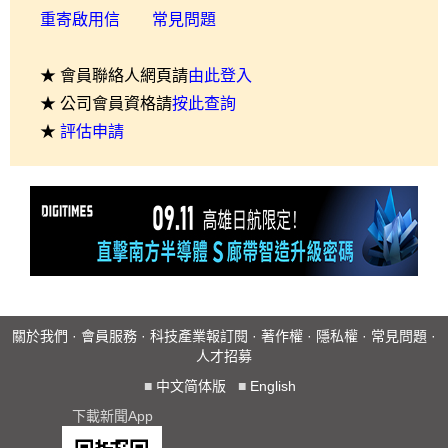
重寄啟用信
常見問題
★ 會員聯絡人網頁請
由此登入
★ 公司會員資格請
按此查詢
★
評估申請
關於我們
·
會員服務
·
科技產業報訂閱
·
著作權
·
隱私權
·
常見問題
·
人才招募
■
中文简体版
■
English
下載新聞App