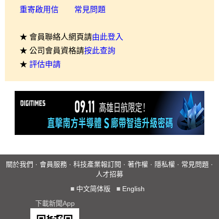
重寄啟用信
常見問題
★ 會員聯絡人網頁請
由此登入
★ 公司會員資格請
按此查詢
★
評估申請
關於我們
·
會員服務
·
科技產業報訂閱
·
著作權
·
隱私權
·
常見問題
·
人才招募
■
中文简体版
■
English
下載新聞App