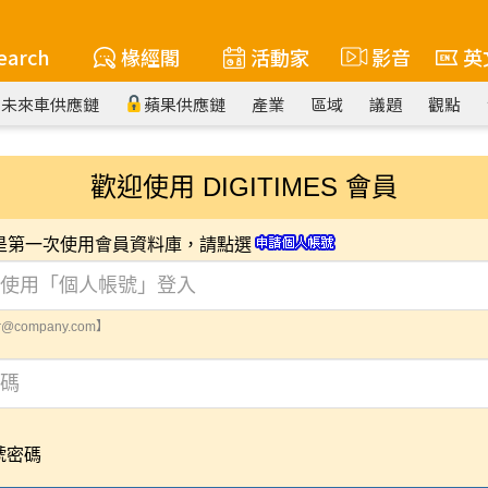
earch
椽經閣
活動家
影音
英
未來車供應鏈
蘋果供應鏈
產業
區域
議題
觀點
歡迎使用 DIGITIMES 會員
您是第一次使用會員資料庫，請點選
@company.com】
號密碼