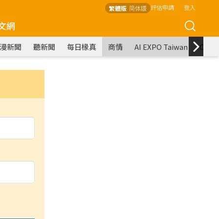
評估申請
登入
繁體版
简体版
文網
漫新聞
聽新聞
每日椽真
商情
AI EXPO Taiwan
COM