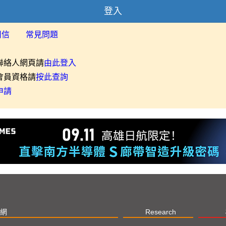
登入
用信
常見問題
聯絡人網頁請
由此登入
會員資格請
按此查詢
申請
網
Research