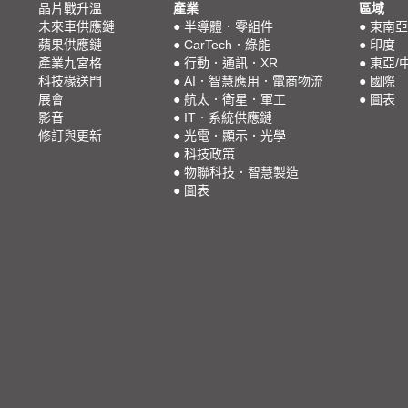
晶片戰升溫
產業
區域
未來車供應鏈
●
半導體．零組件
●
東南亞
蘋果供應鏈
●
CarTech．綠能
●
印度
產業九宮格
●
行動．通訊．XR
●
東亞/
科技椽送門
●
AI．智慧應用．電商物流
●
國際
展會
●
航太．衛星．軍工
●
圖表
影音
●
IT．系統供應鏈
修訂與更新
●
光電．顯示．光學
●
科技政策
●
物聯科技．智慧製造
●
圖表