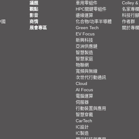
議題
車用零組件
Colley &
觀點
HPC關鍵零組件
名家專
影音
邊緣運算
科技行
中國
商情
化合物/功率半導體
作者群
展會專區
Green Tech
關於專
EV Focus
新興科技
亞洲供應鏈
智慧製造
智慧家庭
物聯網
寬頻與無線
次世代行動通訊
Cloud
AI Focus
電腦運算
伺服器
行動裝置與應用
智慧穿戴
CarTech
IC設計
IC製造