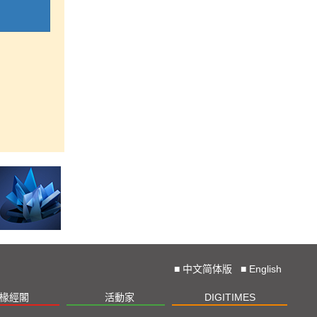
■
中文简体版
■
English
椽經閣
活動家
DIGITIMES