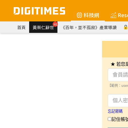
科技網
Res
40
首頁
黃崇仁辭世
《百年，並不孤寂》產業導讀
★ 若
【範例：user
忘記密碼
記住帳