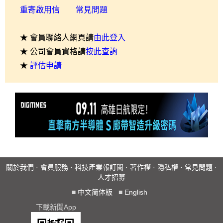
重寄啟用信
常見問題
★ 會員聯絡人網頁請
由此登入
★ 公司會員資格請
按此查詢
★
評估申請
關於我們
·
會員服務
·
科技產業報訂閱
·
著作權
·
隱私權
·
常見問題
·
人才招募
■
中文简体版
■
English
下載新聞App