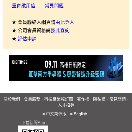
重寄啟用信
常見問題
★ 會員聯絡人網頁請
由此登入
★ 公司會員資格請
按此查詢
★
評估申請
關於我們
·
會員服務
·
科技產業報訂閱
·
著作權
·
隱私權
·
常見問題
·
人才招募
■
中文简体版
■
English
下載新聞App