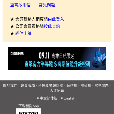
重寄啟用信
常見問題
★ 會員聯絡人網頁請
由此登入
★ 公司會員資格請
按此查詢
★
評估申請
關於我們
·
會員服務
·
科技產業報訂閱
·
著作權
·
隱私權
·
常見問題
·
人才招募
■
中文简体版
■
English
下載新聞App