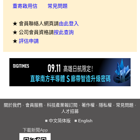
重寄啟用信
常見問題
★ 會員聯絡人網頁請
由此登入
★ 公司會員資格請
按此查詢
★
評估申請
關於我們
·
會員服務
·
科技產業報訂閱
·
著作權
·
隱私權
·
常見問題
·
人才招募
■
中文简体版
■
English
下載新聞App