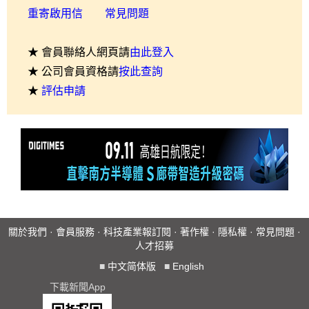
重寄啟用信
常見問題
★ 會員聯絡人網頁請
由此登入
★ 公司會員資格請
按此查詢
★
評估申請
關於我們
·
會員服務
·
科技產業報訂閱
·
著作權
·
隱私權
·
常見問題
·
人才招募
■
中文简体版
■
English
下載新聞App