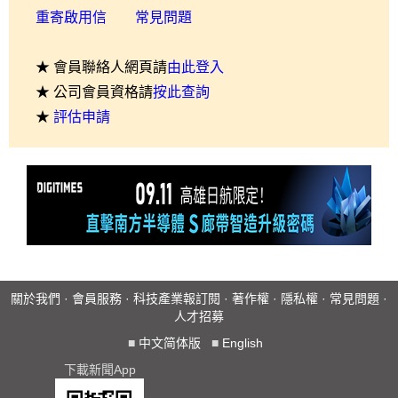
重寄啟用信
常見問題
★ 會員聯絡人網頁請
由此登入
★ 公司會員資格請
按此查詢
★
評估申請
關於我們
·
會員服務
·
科技產業報訂閱
·
著作權
·
隱私權
·
常見問題
·
人才招募
■
中文简体版
■
English
下載新聞App