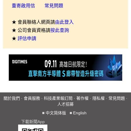
重寄啟用信
常見問題
★ 會員聯絡人網頁請
由此登入
★ 公司會員資格請
按此查詢
★
評估申請
關於我們
·
會員服務
·
科技產業報訂閱
·
著作權
·
隱私權
·
常見問題
·
人才招募
■
中文简体版
■
English
下載新聞App