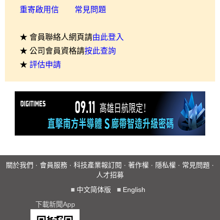
重寄啟用信
常見問題
★ 會員聯絡人網頁請
由此登入
★ 公司會員資格請
按此查詢
★
評估申請
關於我們
·
會員服務
·
科技產業報訂閱
·
著作權
·
隱私權
·
常見問題
·
人才招募
■
中文简体版
■
English
下載新聞App