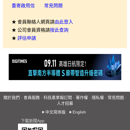
重寄啟用信
常見問題
★ 會員聯絡人網頁請
由此登入
★ 公司會員資格請
按此查詢
★
評估申請
關於我們
·
會員服務
·
科技產業報訂閱
·
著作權
·
隱私權
·
常見問題
·
人才招募
■
中文简体版
■
English
下載新聞App