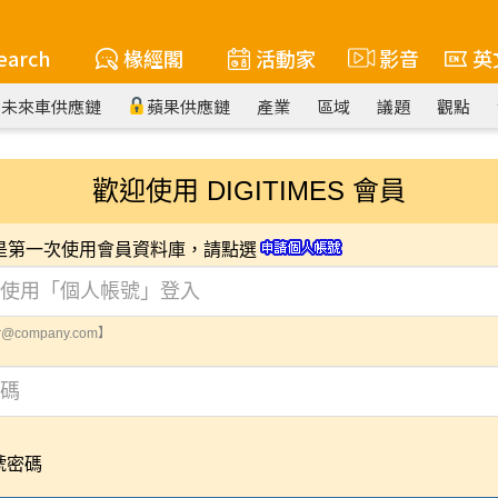
earch
椽經閣
活動家
影音
英
未來車供應鏈
蘋果供應鏈
產業
區域
議題
觀點
歡迎使用 DIGITIMES 會員
您是第一次使用會員資料庫，請點選
@company.com】
號密碼