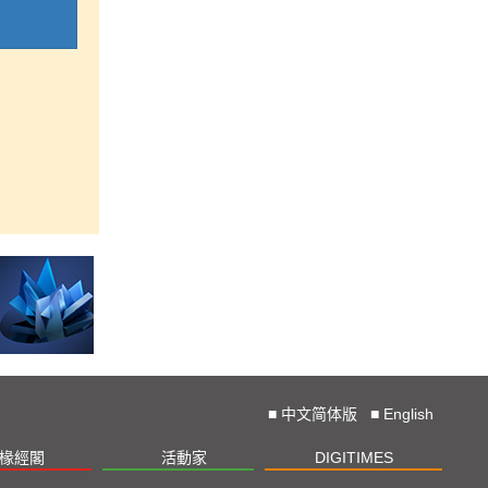
■
中文简体版
■
English
椽經閣
活動家
DIGITIMES