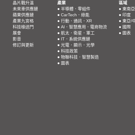
晶片戰升溫
產業
區域
未來車供應鏈
●
半導體．零組件
●
東南亞
蘋果供應鏈
●
CarTech．綠能
●
印度
產業九宮格
●
行動．通訊．XR
●
東亞/
科技椽送門
●
AI．智慧應用．電商物流
●
國際
展會
●
航太．衛星．軍工
●
圖表
影音
●
IT．系統供應鏈
修訂與更新
●
光電．顯示．光學
●
科技政策
●
物聯科技．智慧製造
●
圖表