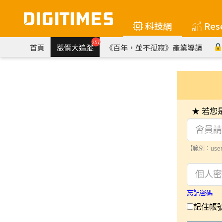
科技網
Res
257
首頁
漲價大追蹤
《百年，並不孤寂》產業導讀
★ 若
【範例：user
忘記密碼
記住帳