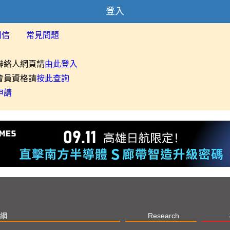
登入
用信
常見問題
聯絡人網頁請
由此登入
會員資格請
按此查詢
申請
網
Research