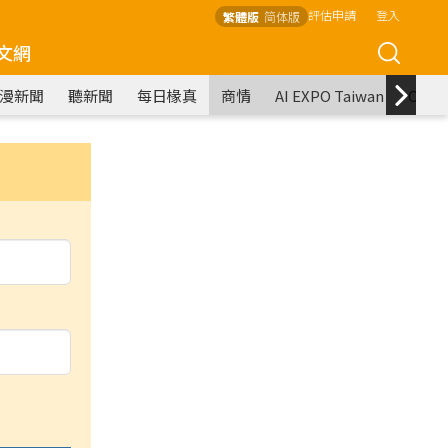
評估申請
登入
繁體版
简体版
文網
漫新聞
聽新聞
每日椽真
商情
AI EXPO Taiwan
COM