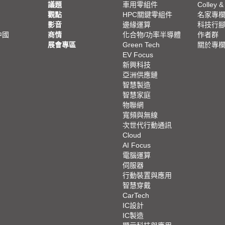
議題
車用零組件
Colley &
觀點
HPC關鍵零組件
名家專
影音
邊緣運算
科技行
中國
商情
化合物/功率半導體
作者群
展會專區
Green Tech
關於專
EV Focus
新興科技
亞洲供應鏈
智慧製造
智慧家庭
物聯網
寬頻與無線
次世代行動通訊
Cloud
AI Focus
電腦運算
伺服器
行動裝置與應用
智慧穿戴
CarTech
IC設計
IC製造