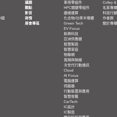
議題
車用零組件
Colley &
觀點
HPC關鍵零組件
名家專
影音
邊緣運算
科技行
中國
商情
化合物/功率半導體
作者群
展會專區
Green Tech
關於專
EV Focus
新興科技
亞洲供應鏈
智慧製造
智慧家庭
物聯網
寬頻與無線
次世代行動通訊
Cloud
AI Focus
電腦運算
伺服器
行動裝置與應用
智慧穿戴
CarTech
IC設計
IC製造