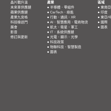
晶片戰升溫
產業
區域
未來車供應鏈
●
半導體．零組件
●
東南亞
蘋果供應鏈
●
CarTech．綠能
●
印度
產業九宮格
●
行動．通訊．XR
●
東亞/
科技椽送門
●
AI．智慧應用．電商物流
●
國際
展會
●
航太．衛星．軍工
●
圖表
影音
●
IT．系統供應鏈
修訂與更新
●
光電．顯示．光學
●
科技政策
●
物聯科技．智慧製造
●
圖表