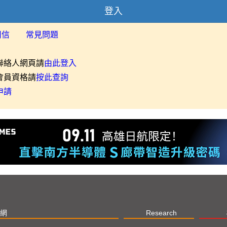
登入
用信
常見問題
聯絡人網頁請
由此登入
會員資格請
按此查詢
申請
網
Research