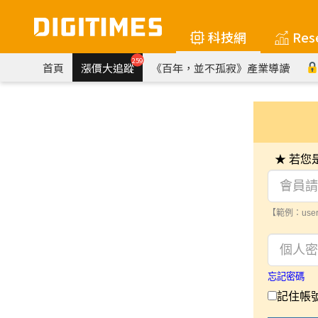
科技網
Res
259
首頁
漲價大追蹤
《百年，並不孤寂》產業導讀
★ 若
【範例：user
忘記密碼
記住帳