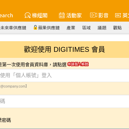
earch
椽經閣
活動家
影音
英
未來車供應鏈
蘋果供應鏈
產業
區域
議題
觀點
歡迎使用 DIGITIMES 會員
您是第一次使用會員資料庫，請點選
@company.com】
號密碼