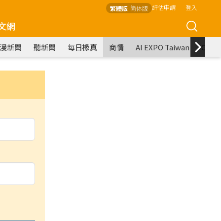
評估申請
登入
繁體版
简体版
文網
漫新聞
聽新聞
每日椽真
商情
AI EXPO Taiwan
COM