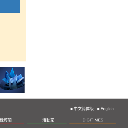
■
中文简体版
■
English
椽經閣
活動家
DIGITIMES