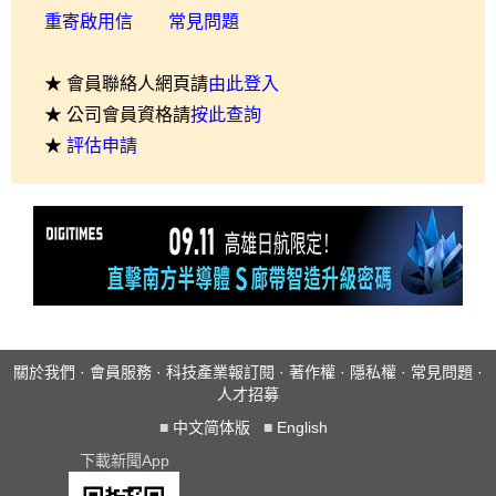
重寄啟用信
常見問題
★ 會員聯絡人網頁請
由此登入
★ 公司會員資格請
按此查詢
★
評估申請
關於我們
·
會員服務
·
科技產業報訂閱
·
著作權
·
隱私權
·
常見問題
·
人才招募
■
中文简体版
■
English
下載新聞App