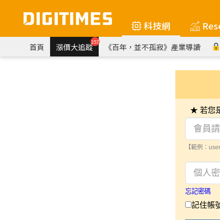
科技網
Res
257
首頁
漲價大追蹤
《百年，並不孤寂》產業導讀
★ 若
【範例：user
忘記密碼
記住帳