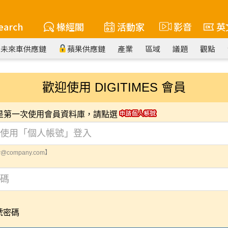
earch
椽經閣
活動家
影音
英
未來車供應鏈
蘋果供應鏈
產業
區域
議題
觀點
歡迎使用 DIGITIMES 會員
您是第一次使用會員資料庫，請點選
@company.com】
號密碼