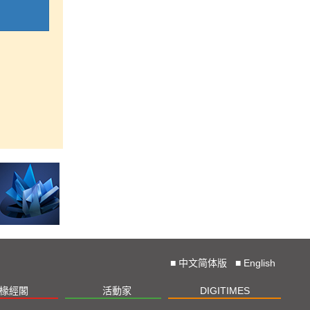
■
中文简体版
■
English
椽經閣
活動家
DIGITIMES