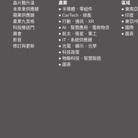
晶片戰升溫
產業
區域
未來車供應鏈
●
半導體．零組件
●
東南亞
蘋果供應鏈
●
CarTech．綠能
●
印度
產業九宮格
●
行動．通訊．XR
●
東亞/
科技椽送門
●
AI．智慧應用．電商物流
●
國際
展會
●
航太．衛星．軍工
●
圖表
影音
●
IT．系統供應鏈
修訂與更新
●
光電．顯示．光學
●
科技政策
●
物聯科技．智慧製造
●
圖表