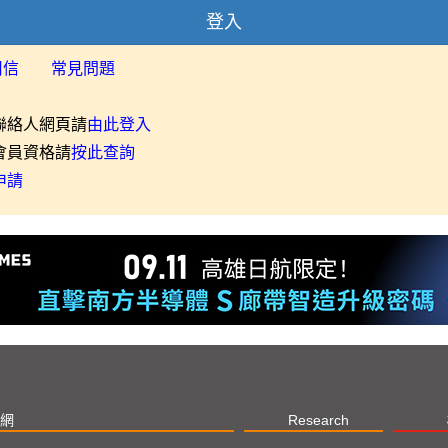
登入
用信
常見問題
聯絡人網頁請
由此登入
會員資格請
按此查詢
申請
網
Research