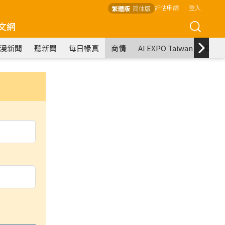
評估申請
登入
繁體版
简体版
文網
漫新聞
聽新聞
每日椽真
商情
AI EXPO Taiwan
COM