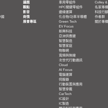
議題
車用零組件
Colley &
觀點
HPC關鍵零組件
名家專
影音
邊緣運算
科技行
中國
商情
化合物/功率半導體
作者群
展會專區
Green Tech
關於專
EV Focus
新興科技
亞洲供應鏈
智慧製造
智慧家庭
物聯網
寬頻與無線
次世代行動通訊
Cloud
AI Focus
電腦運算
伺服器
行動裝置與應用
智慧穿戴
CarTech
IC設計
IC製造