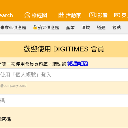
earch
椽經閣
活動家
影音
英
未來車供應鏈
蘋果供應鏈
產業
區域
議題
觀點
歡迎使用 DIGITIMES 會員
您是第一次使用會員資料庫，請點選
@company.com】
號密碼