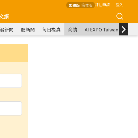
評估申請
登入
繁體版
简体版
文網
漫新聞
聽新聞
每日椽真
商情
AI EXPO Taiwan
COM