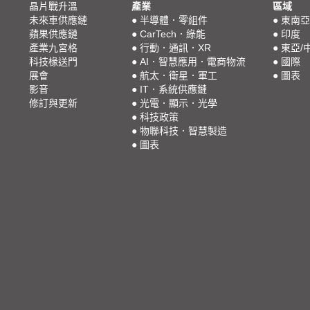
晶片戰升溫
產業
區域
未來車供應鏈
●
半導體．零組件
●
東南亞
蘋果供應鏈
●
CarTech．綠能
●
印度
產業九宮格
●
行動．通訊．XR
●
東亞/
科技椽送門
●
AI．智慧應用．電商物流
●
國際
展會
●
航太．衛星．軍工
●
圖表
影音
●
IT．系統供應鏈
修訂與更新
●
光電．顯示．光學
●
科技政策
●
物聯科技．智慧製造
●
圖表