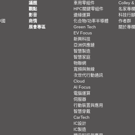
議題
車用零組件
Colley &
觀點
HPC關鍵零組件
名家專
影音
邊緣運算
科技行
中國
商情
化合物/功率半導體
作者群
展會專區
Green Tech
關於專
EV Focus
新興科技
亞洲供應鏈
智慧製造
智慧家庭
物聯網
寬頻與無線
次世代行動通訊
Cloud
AI Focus
電腦運算
伺服器
行動裝置與應用
智慧穿戴
CarTech
IC設計
IC製造