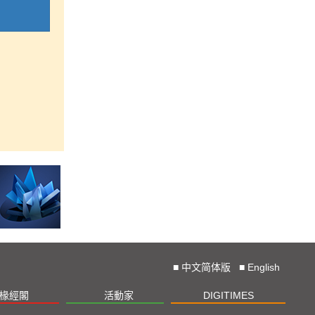
■
中文简体版
■
English
椽經閣
活動家
DIGITIMES