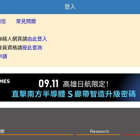
登入
用信
常見問題
聯絡人網頁請
由此登入
會員資格請
按此查詢
申請
網
Research