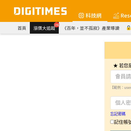
科技網
Res
259
首頁
漲價大追蹤
《百年，並不孤寂》產業導讀
★ 若
【範例：user
忘記密碼
記住帳