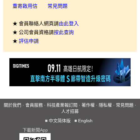
重寄啟用信
常見問題
★ 會員聯絡人網頁請
由此登入
★ 公司會員資格請
按此查詢
★
評估申請
關於我們
·
會員服務
·
科技產業報訂閱
·
著作權
·
隱私權
·
常見問題
·
人才招募
■
中文简体版
■
English
下載新聞App