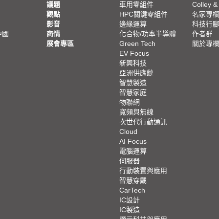
議題
車用零組件
Colley &
觀點
HPC關鍵零組件
名家專
影音
邊緣運算
科技行
中國
商情
化合物/功率半導體
作者群
展會專區
Green Tech
關於專
EV Focus
新興科技
亞洲供應鏈
智慧製造
智慧家庭
物聯網
寬頻與無線
次世代行動通訊
Cloud
AI Focus
電腦運算
伺服器
行動裝置與應用
智慧穿戴
CarTech
IC設計
IC製造