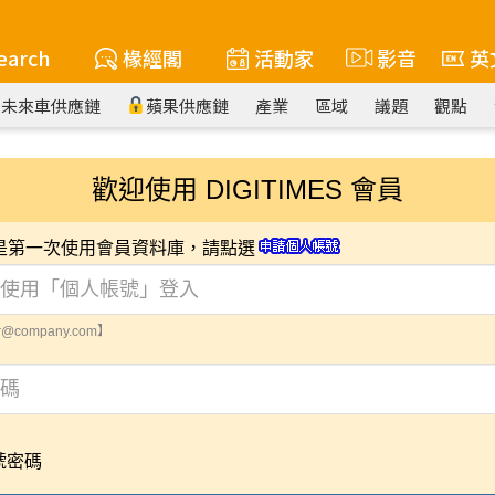
earch
椽經閣
活動家
影音
英
未來車供應鏈
蘋果供應鏈
產業
區域
議題
觀點
歡迎使用 DIGITIMES 會員
您是第一次使用會員資料庫，請點選
@company.com】
號密碼