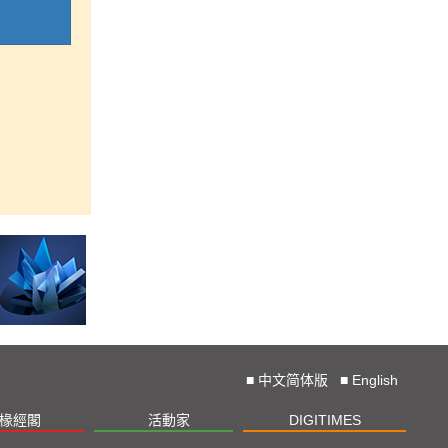
■
中文简体版
■
English
椽經閣
活動家
DIGITIMES