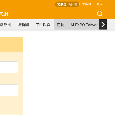
評估申請
登入
繁體版
简体版
文網
漫新聞
聽新聞
每日椽真
商情
AI EXPO Taiwan
COM