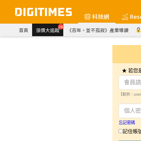
科技網
Res
259
首頁
漲價大追蹤
《百年，並不孤寂》產業導讀
★ 若
【範例：user
忘記密碼
記住帳