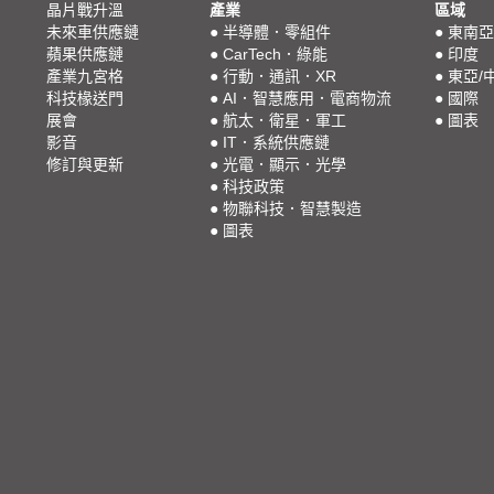
晶片戰升溫
產業
區域
未來車供應鏈
●
半導體．零組件
●
東南亞
蘋果供應鏈
●
CarTech．綠能
●
印度
產業九宮格
●
行動．通訊．XR
●
東亞/
科技椽送門
●
AI．智慧應用．電商物流
●
國際
展會
●
航太．衛星．軍工
●
圖表
影音
●
IT．系統供應鏈
修訂與更新
●
光電．顯示．光學
●
科技政策
●
物聯科技．智慧製造
●
圖表