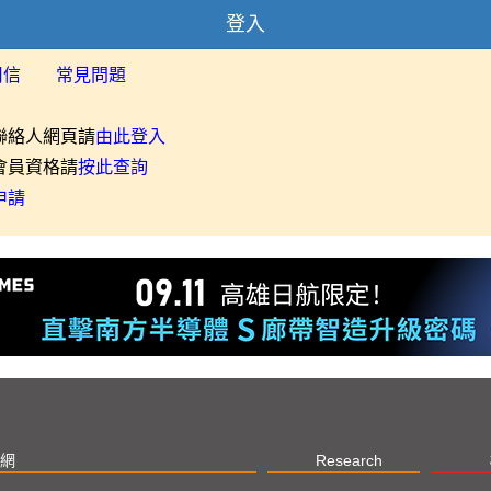
登入
用信
常見問題
聯絡人網頁請
由此登入
會員資格請
按此查詢
申請
網
Research