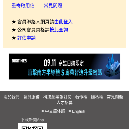
重寄啟用信
常見問題
★ 會員聯絡人網頁請
由此登入
★ 公司會員資格請
按此查詢
★
評估申請
關於我們
·
會員服務
·
科技產業報訂閱
·
著作權
·
隱私權
·
常見問題
·
人才招募
■
中文简体版
■
English
下載新聞App