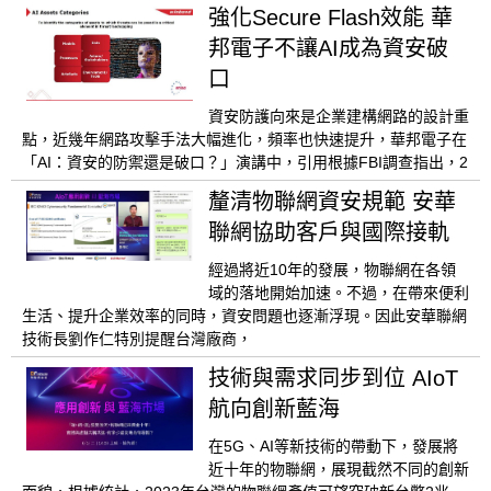
強化Secure Flash效能 華
邦電子不讓AI成為資安破
口
資安防護向來是企業建構網路的設計重
點，近幾年網路攻擊手法大幅進化，頻率也快速提升，華邦電子在
「AI：資安的防禦還是破口？」演講中，引用根據FBI調查指出，2
釐清物聯網資安規範 安華
聯網協助客戶與國際接軌
經過將近10年的發展，物聯網在各領
域的落地開始加速。不過，在帶來便利
生活、提升企業效率的同時，資安問題也逐漸浮現。因此安華聯網
技術長劉作仁特別提醒台灣廠商，
技術與需求同步到位 AIoT
航向創新藍海
在5G、AI等新技術的帶動下，發展將
近十年的物聯網，展現截然不同的創新