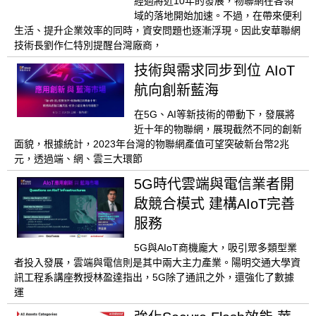
經過將近10年的發展，物聯網在各領
域的落地開始加速。不過，在帶來便利
生活、提升企業效率的同時，資安問題也逐漸浮現。因此安華聯網
技術長劉作仁特別提醒台灣廠商，
技術與需求同步到位 AIoT
航向創新藍海
在5G、AI等新技術的帶動下，發展將
近十年的物聯網，展現截然不同的創新
面貌，根據統計，2023年台灣的物聯網產值可望突破新台幣2兆
元，透過端、網、雲三大環節
5G時代雲端與電信業者開
啟競合模式 建構AIoT完善
服務
5G與AIoT商機龐大，吸引眾多類型業
者投入發展，雲端與電信則是其中兩大主力產業。陽明交通大學資
訊工程系講座教授林盈達指出，5G除了通訊之外，還強化了數據
運