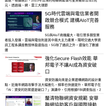
面貌，根據統計，2023年台灣的物聯網產值可望突破新台幣2兆
元，透過端、網、雲三大環節
5G時代雲端與電信業者開
啟競合模式 建構AIoT完善
服務
5G與AIoT商機龐大，吸引眾多類型業
者投入發展，雲端與電信則是其中兩大主力產業。陽明交通大學資
訊工程系講座教授林盈達指出，5G除了通訊之外，還強化了數據
運
強化Secure Flash效能 華
邦電子不讓AI成為資安破
口
資安防護向來是企業建構網路的設計重
點，近幾年網路攻擊手法大幅進化，頻率也快速提升，華邦電子在
「AI：資安的防禦還是破口？」演講中，引用根據FBI調查指出，2
釐清物聯網資安規範 安華
聯網協助客戶與國際接軌