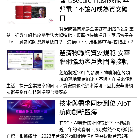
強化Secure Flash效能 華
邦電子不讓AI成為資安破
口
資安防護向來是企業建構網路的設計重
點，近幾年網路攻擊手法大幅進化，頻率也快速提升，華邦電子在
「AI：資安的防禦還是破口？」演講中，引用根據FBI調查指出，2
釐清物聯網資安規範 安華
聯網協助客戶與國際接軌
經過將近10年的發展，物聯網在各領
域的落地開始加速。不過，在帶來便利
生活、提升企業效率的同時，資安問題也逐漸浮現。因此安華聯網
技術長劉作仁特別提醒台灣廠商，
技術與需求同步到位 AIoT
航向創新藍海
在5G、AI等新技術的帶動下，發展將
近十年的物聯網，展現截然不同的創新
面貌，根據統計，2023年台灣的物聯網產值可望突破新台幣2兆