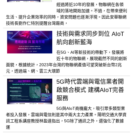
經過將近10年的發展，物聯網在各領
域的落地開始加速。不過，在帶來便利
生活、提升企業效率的同時，資安問題也逐漸浮現。因此安華聯網
技術長劉作仁特別提醒台灣廠商，
技術與需求同步到位 AIoT
航向創新藍海
在5G、AI等新技術的帶動下，發展將
近十年的物聯網，展現截然不同的創新
面貌，根據統計，2023年台灣的物聯網產值可望突破新台幣2兆
元，透過端、網、雲三大環節
5G時代雲端與電信業者開
啟競合模式 建構AIoT完善
服務
5G與AIoT商機龐大，吸引眾多類型業
者投入發展，雲端與電信則是其中兩大主力產業。陽明交通大學資
訊工程系講座教授林盈達指出，5G除了通訊之外，還強化了數據
運