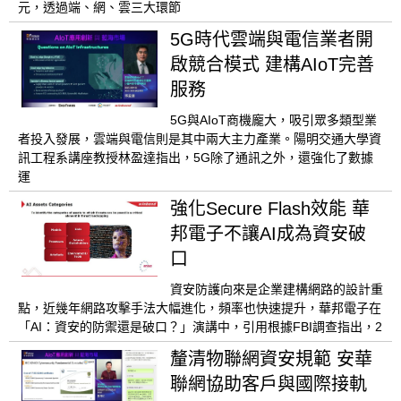
元，透過端、網、雲三大環節
5G時代雲端與電信業者開
啟競合模式 建構AIoT完善
服務
5G與AIoT商機龐大，吸引眾多類型業
者投入發展，雲端與電信則是其中兩大主力產業。陽明交通大學資
訊工程系講座教授林盈達指出，5G除了通訊之外，還強化了數據
運
強化Secure Flash效能 華
邦電子不讓AI成為資安破
口
資安防護向來是企業建構網路的設計重
點，近幾年網路攻擊手法大幅進化，頻率也快速提升，華邦電子在
「AI：資安的防禦還是破口？」演講中，引用根據FBI調查指出，2
釐清物聯網資安規範 安華
聯網協助客戶與國際接軌