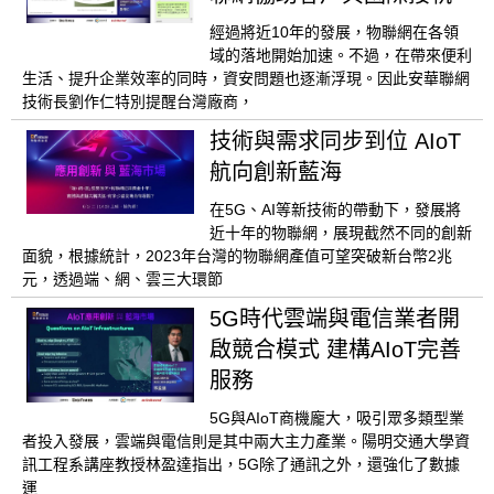
經過將近10年的發展，物聯網在各領
域的落地開始加速。不過，在帶來便利
生活、提升企業效率的同時，資安問題也逐漸浮現。因此安華聯網
技術長劉作仁特別提醒台灣廠商，
技術與需求同步到位 AIoT
航向創新藍海
在5G、AI等新技術的帶動下，發展將
近十年的物聯網，展現截然不同的創新
面貌，根據統計，2023年台灣的物聯網產值可望突破新台幣2兆
元，透過端、網、雲三大環節
5G時代雲端與電信業者開
啟競合模式 建構AIoT完善
服務
5G與AIoT商機龐大，吸引眾多類型業
者投入發展，雲端與電信則是其中兩大主力產業。陽明交通大學資
訊工程系講座教授林盈達指出，5G除了通訊之外，還強化了數據
運