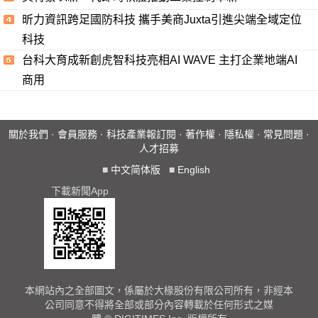
昕力資訊跨足國防科技 攜手美商Juxta引進尖端全域定位
科技
台科大育成新創虎智科技亮相AI WAVE 主打企業地端AI
商用
關於我們
·
會員服務
·
科技產業報訂閱
·
著作權
·
隱私權
·
常見問題
·
人才招募
■
中文简体版
■
English
下載新聞App
本網站內之全部圖文，係屬於大椽股份有限公司所有，非經本
公司同意不得將全部或部分內容轉載於任何形式之媒