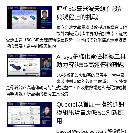
解析5G毫米波天線在設計
與製程上的挑戰
國立台灣大學電機系教授周錫增在天線
設計領域受到產業界的倍加推崇，這次
受邀主講「5G AiP天線技術發展趨勢」，他的簡報聚焦於毫米波技
術的發展，當中射頻天線的
Ansys多樣化電磁模擬工具
助力解決5G高速傳輸難題
5G技術正如火如荼的發展中，當中毫
米波陣列天線的效能至關重要，另外像
是骨幹網路高速傳輸時的訊號完整性，以及散熱議題與光電訊號轉
換等挑戰，所需要的模擬工具扮演
Quectel以首屈一指的通訊
模組出貨量助攻5G創新應
用
Quectel Wireless Solutions(移遠通信)