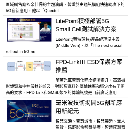
區域銷售總監余佳儒的主題演講，著重於由通訊模組快速助攻下的
5G嶄新應用，他以「Quectel
LitePoint積極部署5G
Small Cell測試解決方案
LitePoint(萊特菠特)產品經理温中義
(Middle Wen)，以「The next crucial
roll out in 5G ne
FPD-LinkⅢ ESD保護方案
推薦
隨著汽車智慧化程度逐漸提升，高清攝
影鏡頭和中控儀錶的普及，對影音資料的傳輸速率和穩定度有了更
高的要求。FPD-Link和GMSL類型的傳輸訊號是目前廣泛應用
毫米波技術揭開5G創新應
用新紀元
智慧交通、智慧城市、智慧製造、無人
駕駛、遠距影像智慧醫療、智慧感測器