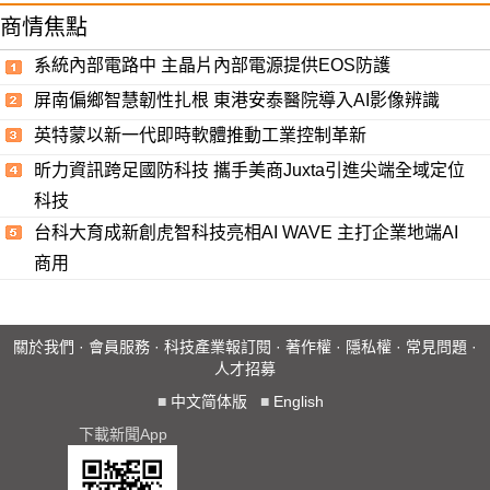
商情焦點
系統內部電路中 主晶片內部電源提供EOS防護
屏南偏鄉智慧韌性扎根 東港安泰醫院導入AI影像辨識
英特蒙以新一代即時軟體推動工業控制革新
昕力資訊跨足國防科技 攜手美商Juxta引進尖端全域定位
科技
台科大育成新創虎智科技亮相AI WAVE 主打企業地端AI
商用
關於我們
·
會員服務
·
科技產業報訂閱
·
著作權
·
隱私權
·
常見問題
·
人才招募
■
中文简体版
■
English
下載新聞App