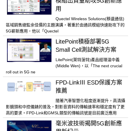
模組出貨量助攻5G創新應
用
Quectel Wireless Solutions(移遠通信)
區域銷售總監余佳儒的主題演講，著重於由通訊模組快速助攻下的
5G嶄新應用，他以「Quectel
LitePoint積極部署5G
Small Cell測試解決方案
LitePoint(萊特菠特)產品經理温中義
(Middle Wen)，以「The next crucial
roll out in 5G ne
FPD-LinkⅢ ESD保護方案
推薦
隨著汽車智慧化程度逐漸提升，高清攝
影鏡頭和中控儀錶的普及，對影音資料的傳輸速率和穩定度有了更
高的要求。FPD-Link和GMSL類型的傳輸訊號是目前廣泛應用
毫米波技術揭開5G創新應