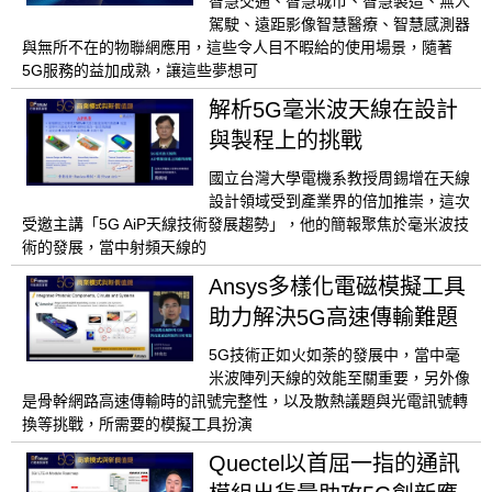
智慧交通、智慧城市、智慧製造、無人
駕駛、遠距影像智慧醫療、智慧感測器
與無所不在的物聯網應用，這些令人目不暇給的使用場景，隨著
5G服務的益加成熟，讓這些夢想可
解析5G毫米波天線在設計
與製程上的挑戰
國立台灣大學電機系教授周錫增在天線
設計領域受到產業界的倍加推崇，這次
受邀主講「5G AiP天線技術發展趨勢」，他的簡報聚焦於毫米波技
術的發展，當中射頻天線的
Ansys多樣化電磁模擬工具
助力解決5G高速傳輸難題
5G技術正如火如荼的發展中，當中毫
米波陣列天線的效能至關重要，另外像
是骨幹網路高速傳輸時的訊號完整性，以及散熱議題與光電訊號轉
換等挑戰，所需要的模擬工具扮演
Quectel以首屈一指的通訊