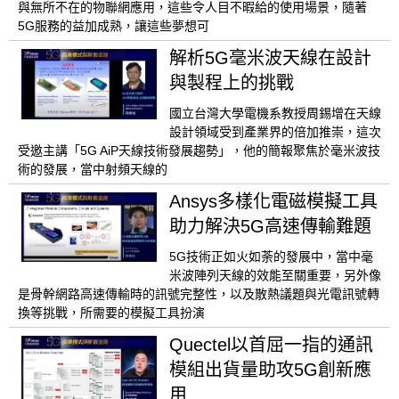
與無所不在的物聯網應用，這些令人目不暇給的使用場景，隨著
5G服務的益加成熟，讓這些夢想可
解析5G毫米波天線在設計
與製程上的挑戰
國立台灣大學電機系教授周錫增在天線
設計領域受到產業界的倍加推崇，這次
受邀主講「5G AiP天線技術發展趨勢」，他的簡報聚焦於毫米波技
術的發展，當中射頻天線的
Ansys多樣化電磁模擬工具
助力解決5G高速傳輸難題
5G技術正如火如荼的發展中，當中毫
米波陣列天線的效能至關重要，另外像
是骨幹網路高速傳輸時的訊號完整性，以及散熱議題與光電訊號轉
換等挑戰，所需要的模擬工具扮演
Quectel以首屈一指的通訊
模組出貨量助攻5G創新應
用