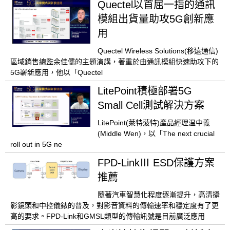
Quectel以首屈一指的通訊
模組出貨量助攻5G創新應
用
Quectel Wireless Solutions(移遠通信)
區域銷售總監余佳儒的主題演講，著重於由通訊模組快速助攻下的
5G嶄新應用，他以「Quectel
LitePoint積極部署5G
Small Cell測試解決方案
LitePoint(萊特菠特)產品經理温中義
(Middle Wen)，以「The next crucial
roll out in 5G ne
FPD-LinkⅢ ESD保護方案
推薦
隨著汽車智慧化程度逐漸提升，高清攝
影鏡頭和中控儀錶的普及，對影音資料的傳輸速率和穩定度有了更
高的要求。FPD-Link和GMSL類型的傳輸訊號是目前廣泛應用