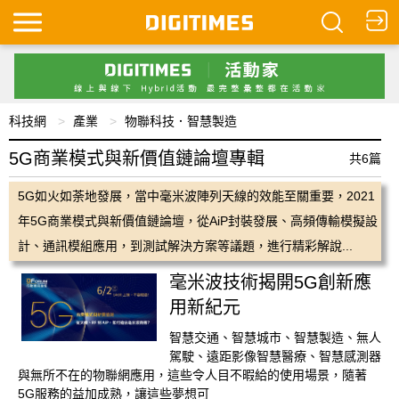
科技網
產業
物聯科技．智慧製造
5G商業模式與新價值鏈論壇專輯
共6篇
5G如火如荼地發展，當中毫米波陣列天線的效能至關重要，2021
年5G商業模式與新價值鏈論壇，從AiP封裝發展、高頻傳輸模擬設
計、通訊模組應用，到測試解決方案等議題，進行精彩解說...
毫米波技術揭開5G創新應
用新紀元
智慧交通、智慧城市、智慧製造、無人
駕駛、遠距影像智慧醫療、智慧感測器
與無所不在的物聯網應用，這些令人目不暇給的使用場景，隨著
5G服務的益加成熟，讓這些夢想可