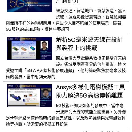
用新紀元
智慧交通、智慧城市、智慧製造、無人
駕駛、遠距影像智慧醫療、智慧感測器
與無所不在的物聯網應用，這些令人目不暇給的使用場景，隨著
5G服務的益加成熟，讓這些夢想可
解析5G毫米波天線在設計
與製程上的挑戰
國立台灣大學電機系教授周錫增在天線
設計領域受到產業界的倍加推崇，這次
受邀主講「5G AiP天線技術發展趨勢」，他的簡報聚焦於毫米波技
術的發展，當中射頻天線的
Ansys多樣化電磁模擬工具
助力解決5G高速傳輸難題
5G技術正如火如荼的發展中，當中毫
米波陣列天線的效能至關重要，另外像
是骨幹網路高速傳輸時的訊號完整性，以及散熱議題與光電訊號轉
換等挑戰，所需要的模擬工具扮演