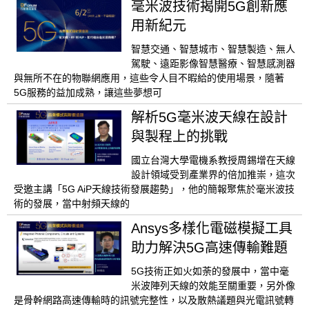
毫米波技術揭開5G創新應
用新紀元
智慧交通、智慧城市、智慧製造、無人
駕駛、遠距影像智慧醫療、智慧感測器
與無所不在的物聯網應用，這些令人目不暇給的使用場景，隨著
5G服務的益加成熟，讓這些夢想可
解析5G毫米波天線在設計
與製程上的挑戰
國立台灣大學電機系教授周錫增在天線
設計領域受到產業界的倍加推崇，這次
受邀主講「5G AiP天線技術發展趨勢」，他的簡報聚焦於毫米波技
術的發展，當中射頻天線的
Ansys多樣化電磁模擬工具
助力解決5G高速傳輸難題
5G技術正如火如荼的發展中，當中毫
米波陣列天線的效能至關重要，另外像
是骨幹網路高速傳輸時的訊號完整性，以及散熱議題與光電訊號轉