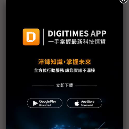
車用與AI伺服器商機可期 台灣PCB產業持續創新動能
IC載板製造面臨的挑戰及其重要性
2023 TPCA東台x東捷AI伺服板高精高效解決方案
志聖壓、撕、烤技術新突破 G2C+共同打造全自動產
線
提升產業技術能量 igus帶來突破性發展和未來趨勢
智造與淨零雙軌共行 「永續」成PCB產業關鍵字
MKS' Atotech與MKS' ESI將參加2023的TPCA Show
與IMPACT研討會
手機復甦帶動PCB營運好轉 惟雙增局面恐難再現
PCB業者「大者愈大」 台廠2022產值領先