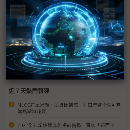
消費市場低迷衝擊軟板廠 後市展望聚焦三方向
手機之外發現新大陸？ 華通多元布局HDI市場
軟板廠聚焦手機、車用 2024年有望重返成長
「不做淨零，訂單歸零」 台系PCB力拚低碳轉型
PCB供應鏈挑戰之年：新南向啟動與迎接復甦
近７天熱門報導
MLCC訂單過熱、出貨比創高 村田示警全球AI基
建熱潮將趨緩
2027全年記憶體產能提前售罄 買家「祕而不