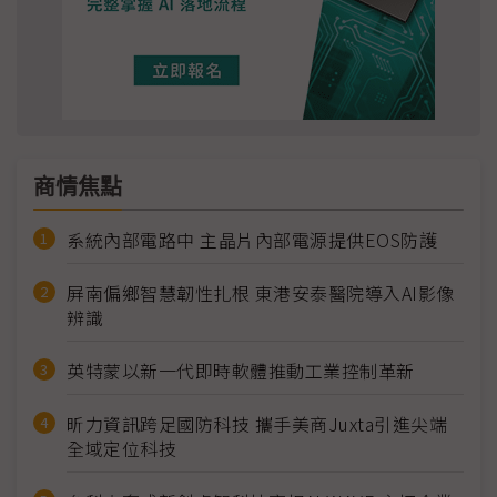
商情焦點
系統內部電路中 主晶片內部電源提供EOS防護
屏南偏鄉智慧韌性扎根 東港安泰醫院導入AI影像
辨識
英特蒙以新一代即時軟體推動工業控制革新
昕力資訊跨足國防科技 攜手美商Juxta引進尖端
全域定位科技