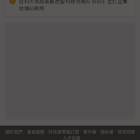
台科大育成新創虎智科技亮相AI WAVE 主打企業
地端AI商用
關於我們
·
會員服務
·
科技產業報訂閱
·
著作權
·
隱私權
·
常見問題
·
人才招募