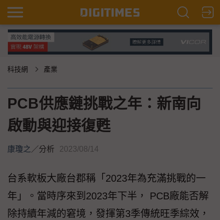
科技網
產業
PCB供應鏈挑戰之年：新南向
啟動與迎接復甦
康瓊之
／
分析
2023/08/14
台系軟板大廠台郡稱「2023年為充滿挑戰的一
年」。當時序來到2023年下半， PCB廠能否解
除持續年減的窘境，發揮第3季傳統旺季綜效，