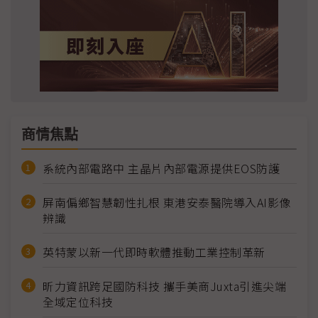
商情焦點
系統內部電路中 主晶片內部電源提供EOS防護
屏南偏鄉智慧韌性扎根 東港安泰醫院導入AI影像
辨識
英特蒙以新一代即時軟體推動工業控制革新
昕力資訊跨足國防科技 攜手美商Juxta引進尖端
全域定位科技