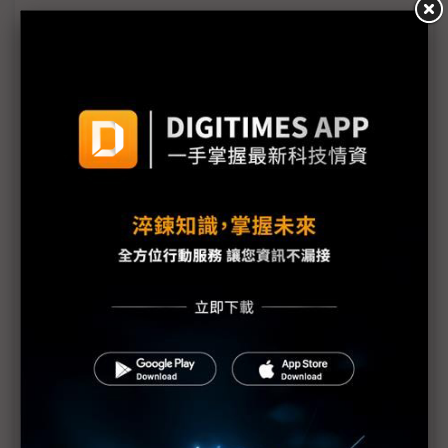
車用與AI伺服器商機可期 台灣PCB產業持續創新動能
IC載板製造面臨的挑戰及其重要性
2023 TPCA東台x東捷AI伺服板高精高效解決方案
志聖壓、撕、烤技術新突破 G2C+共同打造全自動產
線
提升產業技術能量 igus帶來突破性發展和未來趨勢
智造與淨零雙軌共行 「永續」成PCB產業關鍵字
MKS' Atotech與MKS' ESI將參加2023的TPCA Show
與IMPACT研討會
手機復甦帶動PCB營運好轉 惟雙增局面恐難再現