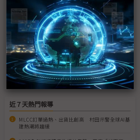
PCB業者「大者愈大」 台廠2022產值領先
消費市場低迷衝擊軟板廠 後市展望聚焦三方向
手機之外發現新大陸？ 華通多元布局HDI市場
軟板廠聚焦手機、車用 2024年有望重返成長
「不做淨零，訂單歸零」 台系PCB力拚低碳轉型
PCB供應鏈挑戰之年：新南向啟動與迎接復甦
近７天熱門報導
MLCC訂單過熱、出貨比創高 村田示警全球AI基
建熱潮將趨緩