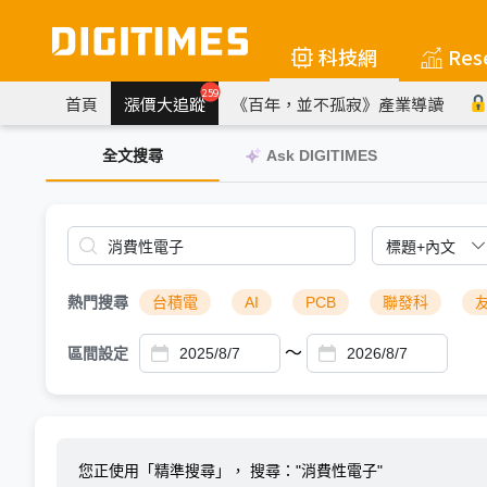
科技網
Res
259
首頁
漲價大追蹤
《百年，並不孤寂》產業導讀
全文搜尋
Ask DIGITIMES
熱門搜尋
台積電
AI
PCB
聯發科
～
區間設定
您正使用「精準搜尋」，
搜尋："消費性電子"