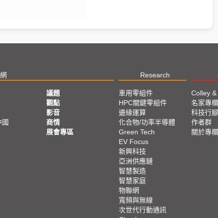
網
Research
議題
車用零組件
Colley &
觀點
HPC關鍵零組件
名家專
影音
邊緣運算
科技行
中國
商情
化合物/功率半導體
作者群
展會專區
Green Tech
關於專
EV Focus
新興科技
亞洲供應鏈
智慧製造
智慧家庭
物聯網
寬頻與無線
次世代行動通訊