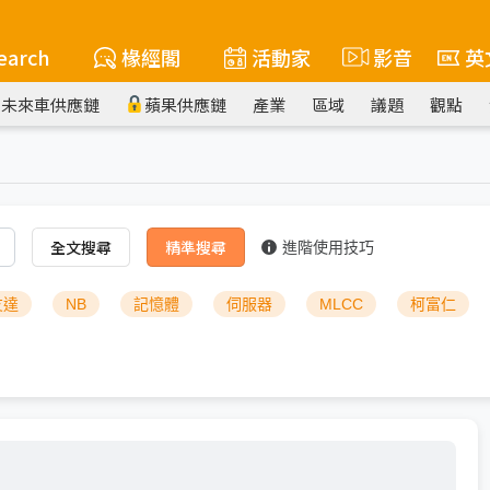
earch
椽經閣
活動家
影音
英
未來車供應鏈
蘋果供應鏈
產業
區域
議題
觀點
全文搜尋
精準搜尋
進階使用技巧
友達
NB
記憶體
伺服器
MLCC
柯富仁