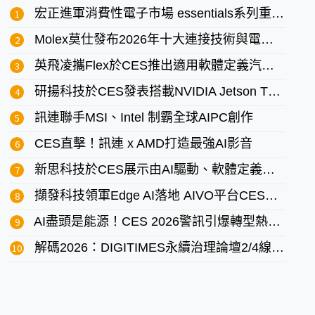
宏正進軍消費性電子市場 essentials系列重新定義專業型消費者
Molex莫仕發布2026年十大連接技術與電子設計預測
英飛凌攜Flex於CES推出適用軟體定義汽車的區域控制器開發套件
研揚科技於CES發表搭載NVIDIA Jetson T4000的嵌入式AI Box PC
訊連聯手MSI、Intel 制霸全球AIPC創作
CES直擊！訊連 x AMD打造最強AI影音
新思科技於CES展示由AI驅動、軟體定義的汽車工程願景
擷發科技領軍Edge AI落地 AIVO平台CES備受矚目
AI盡頭是能源！CES 2026警訊引爆轉型熱潮—2/3線上解構2026綠色生存法則
解碼2026：DIGITIMES永續治理論壇2/4線上重磅登場