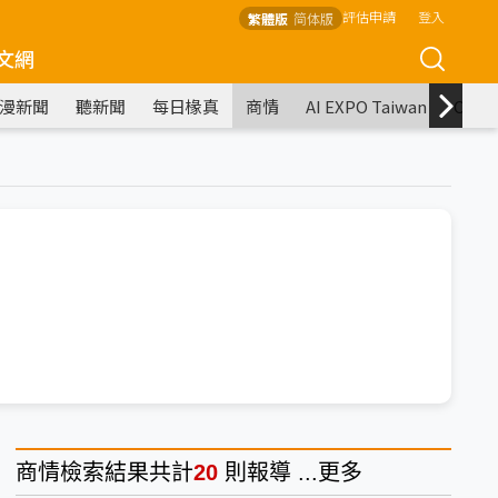
評估申請
登入
繁體版
简体版
文網
漫新聞
聽新聞
每日椽真
商情
AI EXPO Taiwan
COM
商情
檢索結果共計
20
則報導 ...
更多