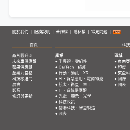
關於我們
服務說明
著作權
隱私權
常見問題
|
|
|
|
|
首頁
科技
晶片戰升溫
產業
區域
未來車供應鏈
●
半導體．零組件
●
東南亞
蘋果供應鏈
●
CarTech．綠能
●
印度
產業九宮格
●
行動．通訊．XR
●
東亞/
科技椽送門
●
AI．智慧應用．電商物流
●
國際
展會
●
航太．衛星．軍工
●
圖表
影音
●
IT．系統供應鏈
修訂與更新
●
光電．顯示．光學
●
科技政策
●
物聯科技．智慧製造
●
圖表