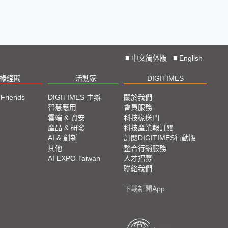
■
中文简体版
■
English
椽經閣
活動家
DIGITIMES
 Friends
DIGITIMES 主辦
關於我們
欄
智慧應用
會員服務
腳
雲端 & 資安
科技椽送門
產品 & 研發
科技產業報訂閱
欄
AI & 創新
訂閱DIGITIMES行動版
其他
整合行銷服務
AI EXPO Taiwan
人才招募
聯絡我們
下載新聞App