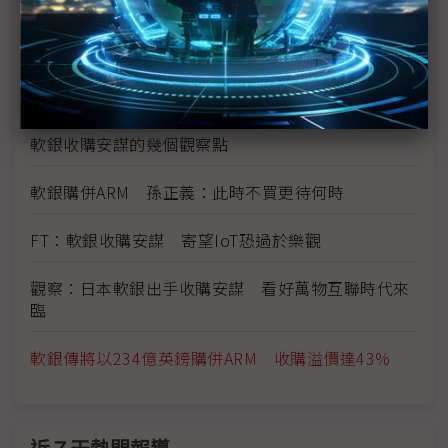
電信業者擁抱物聯網 AT&T鎖定開發者社群建立生態
系
軟銀買下安謀 孫正義欲實現遠大夢想計畫
軟銀收購安謀的幾個觀察點
軟銀購併ARM 孫正義：此時不買更待何時
FT：軟銀收購安謀 寄望IoT恐過於樂觀
觀察：日本軟銀出手收購安謀 看好萬物互聯時代來
臨
軟銀傳將以234億英鎊購併ARM 收購溢價達43%