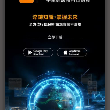
收購安謀 軟銀將躍升為蘋果最重要供應商之一
軟銀出手收購 台積電：不影響與安謀合作
軟銀收購安謀 英特爾恐面臨更難纏的競爭對手
安謀創辦人看軟銀收購：英科技史上悲傷的一日
日經：購併安謀 軟銀大玩財務槓桿
軟銀購併安謀效應：市場積極尋覓遭低估的晶片設計
公司
軟銀大手筆購併安謀 對手是否出手競購待觀察
評析：鉅資收購ARM 軟銀見物聯網典範移轉機不可
失