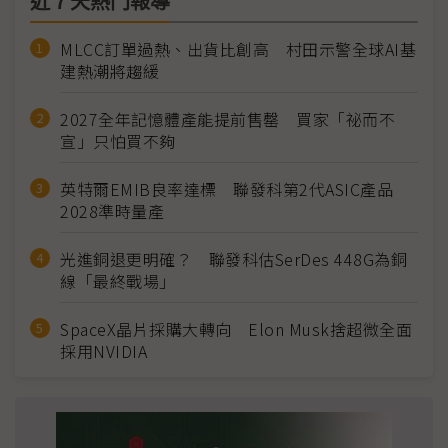
近７天熱門報導
MLCC訂單過熱、出貨比創高 村田示警全球AI基
建熱潮將趨緩
2027全年記憶體產能提前售罄 買家「祕而不
宣」只怕買不夠
英特爾EMIB良率達標 聯發科第2代ASIC產品
2028準時量產
光進銅退更明確？ 聯發科估SerDes 448G為銅
線「最終戰場」
SpaceX晶片採購大轉向 Elon Musk捨超微全面
採用NVIDIA