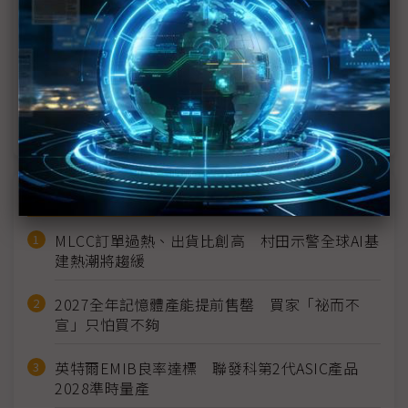
疫情衝擊 三星擬將部分手機生產從南韓轉移到越南
三星東南亞最大研發中心在越南正式動工
疫情引發排韓情緒 韓企布局恐受阻
近７天熱門報導
MLCC訂單過熱、出貨比創高 村田示警全球AI基
建熱潮將趨緩
2027全年記憶體產能提前售罄 買家「祕而不
宣」只怕買不夠
英特爾EMIB良率達標 聯發科第2代ASIC產品
2028準時量產