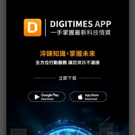
全球鏈中身不由己 韓廠削減海外據點
疫情進行式 韓廠全球設點多鏈避險
三星與現代汽車結盟 李在鎔所為何來？
越南特許 三星300人包機搶進北越
疫情衝擊電子業 三星越南今年出口恐減少11%
越南限制入境 三星、樂金再包機搶進
廣州廠稼動在即 LGD包機送百人進中國
對抗中國崛起及疫情 OLED成南韓唯一利器
疫情全球化衝擊記憶體產業 三大面向分析