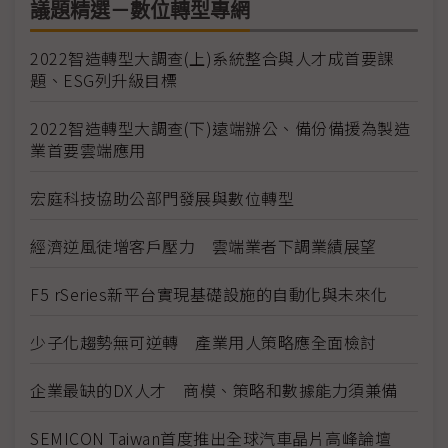
議題精選－數位轉型專網
2022智造轉型大調查(上)系統整合與人才成首要課
題、ESG列升級目標
2022智造轉型大調查(下)遠端辦公、備份備援為製造
業首要雲端應用
宏庭科技協助公部門發展與數位轉型
經濟逆風徒增客戶壓力 雲端業者下調業績展望
F5 rSeries新平台實現基礎設施的自動化與未來化
少子化趨勢無可逆轉 產業用人策略應全面檢討
企業最缺的DX人才 商模、策略和數據能力須兼備
SEMICON Taiwan首度推出全球汽車晶片高峰論壇