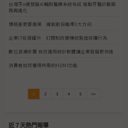
台灣牙e通發展AI輔助醫療系統有成 推動牙醫診斷服
務再進化
價格差更要進場 緯創創投瞄準3大方向
企業IT投資躍升 訂閱制改變傳統製造採購行為
數位浪潮來襲 有效運用統計軟體讓企業發展更快速
消費者如何獲得所需的HDMI功能
1
2
3
4
5
>>
近７天熱門報導