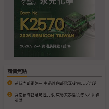
商情焦點
系統內部電路中 主晶片內部電源提供EOS防護
屏南偏鄉智慧韌性扎根 東港安泰醫院導入AI影像
辨識