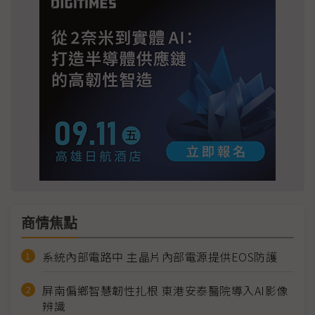
商情焦點
系統內部電路中 主晶片內部電源提供EOS防護
屏南偏鄉智慧韌性扎根 東港安泰醫院導入AI影像
辨識