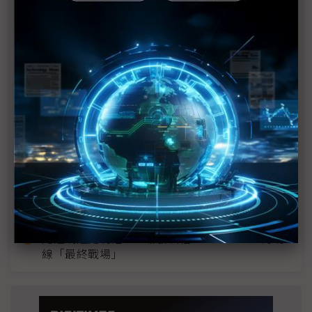
近７天熱門報導
MLCC訂單過熱、出貨比創高 村田示警全球AI基
建熱潮將趨緩
2027全年記憶體產能提前售罄 買家「祕而不
宣」只怕買不夠
英特爾EMIB良率達標 聯發科第2代ASIC產品
2028準時量產
SpaceX晶片採購大轉向 Elon Musk捨超微全面
採用NVIDIA
光進銅退更明確？ 聯發科估SerDes 448G為銅
線「最終戰場」