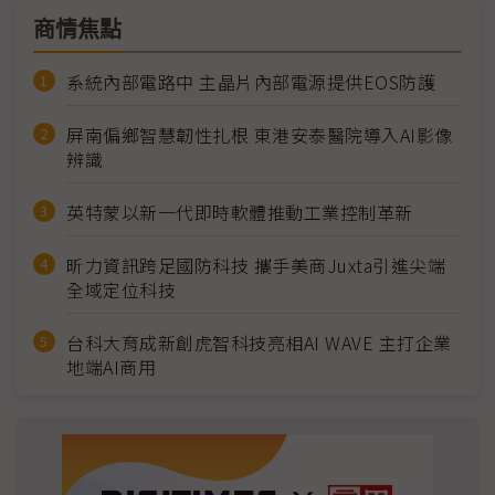
商情焦點
系統內部電路中 主晶片內部電源提供EOS防護
屏南偏鄉智慧韌性扎根 東港安泰醫院導入AI影像
辨識
英特蒙以新一代即時軟體推動工業控制革新
昕力資訊跨足國防科技 攜手美商Juxta引進尖端
全域定位科技
台科大育成新創虎智科技亮相AI WAVE 主打企業
地端AI商用