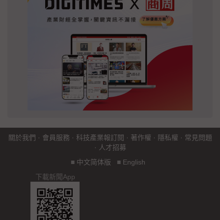
關於我們
·
會員服務
·
科技產業報訂閱
·
著作權
·
隱私權
·
常見問題
·
人才招募
■
中文简体版
■
English
下載新聞App