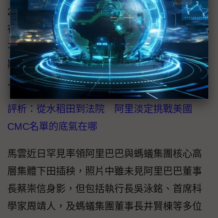
2026年6月17日~2026年6月23日SK海力士已進
行新鮮人招募活動，而據韓媒iNews24報導，此
次SK海力士於2026年6月24日~2026年7月6日
期間招募具工作經驗的人才，範圍從HBM設計
人才延伸至AI工程師，涵蓋半導體各領域。
評析：從水稻田到法院 阿里淡定挑戰美國
CMC名單的底氣在哪
馬雲近日罕見率領阿里巴巴與螞蟻集團核心高
層集體下田插秧，照片中雖未見阿里巴巴董事
長蔡崇信身影，但包括執行長吳泳銘、首席科
學家周靖人，及螞蟻集團董事長井賢棟等多位