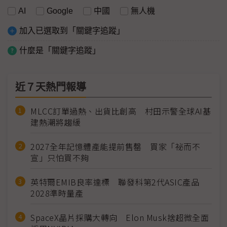
AI
Google
中國
無人機
加入已選取到「關鍵字追蹤」
什麼是「關鍵字追蹤」
近７天熱門報導
MLCC訂單過熱、出貨比創高 村田示警全球AI基
建熱潮將趨緩
2027全年記憶體產能提前售罄 買家「祕而不
宣」只怕買不夠
英特爾EMIB良率達標 聯發科第2代ASIC產品
2028準時量產
SpaceX晶片採購大轉向 Elon Musk捨超微全面