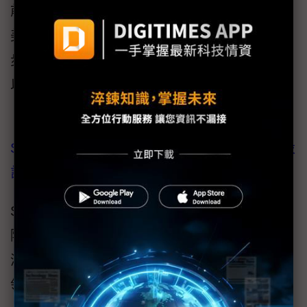
前不僅是直接以領投者的姿態，主導了高達2億
美元的上市前私募股權（PIPE）增資，若進一
步拆解Agility的股權結構與早期資金來源，還可
以發現與鴻海頗具淵源的軟銀願景基金2期
（SoftBank Vision Fund 2）同列其中。
SK海力士招募新鮮人後又找經驗人才 HBM設
計到AI工程師一網打盡
SK海力士（SK Hynix）才剛完成新鮮人招募，
隨即又招募「具工作經驗的人才」，職缺範圍
涵蓋HBM設計、AI工程師、SoC、製造技術等
領域，且不設學歷門檻。