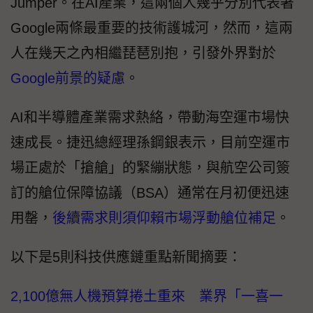
Jumper。在AI產業，這兩個人幾乎分別代表著
Google兩條最重要的技術護城河，然而，這兩
人在幾天之內相繼琵琶別抱，引發外界對於
Google前景的疑慮
。
AI和半導體產業需求熱絡，帶動海空運市場快
速成長。捷迅總經理孫鋼銀表示，目前空運市
場正處於「搶艙」的緊繃狀態，與航空公司簽
訂的艙位保障協議（BSA）通常在月初便迅速
用罄，
後續需求則須仰賴市場浮動艙位補足
。
以下是5則科技供應鏈重點新聞摘要：
2,100億無人機預算捲土重來 業界「一喜一