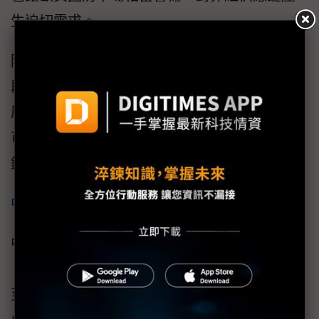
生迫切需求。
陳冠如表示，對於台灣發展無人載具產業現階
段的重點來說，不應只停留在整機組裝或單一
原型機研發，而是要建立可被國際市場信任、
可追溯且能在戰時持續供貨的「非紅供應
鏈」。
中國車市冷風呼嘯 東風日產如何重振旗鼓？
中國汽車外銷市場風光無限，尤其新能源車
（NEV）瘋狂出海，加速拓展中東、歐洲，甚
至非洲各地；反觀，內銷卻欲振乏力。即便如