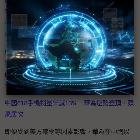
此，裕隆日產汽車（以下簡稱裕日車）旗下的
東風日產，近來表現卻出現明顯好轉，對此，
裕日車總經理姚振祥在7月7日的訪問中，也分
析其中原因。
姚振祥表示：「我們現在蠻辛苦的，受中國市
場影響蠻大」，中國雖然外銷表現不錯，但是
內需市場卻相對衰弱，所以裕日車在中國的合
作夥伴也比較辛苦。
中國618手機銷量年減13% 華為逆勢登頂、蘋
果居次
即便受到美方禁令等因素影響，華為在中國以