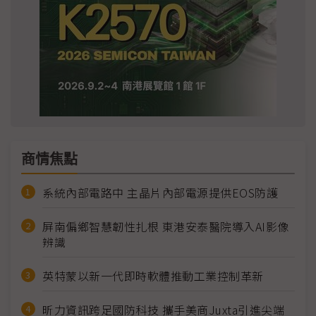
商情焦點
系統內部電路中 主晶片內部電源提供EOS防護
屏南偏鄉智慧韌性扎根 東港安泰醫院導入AI影像
辨識
英特蒙以新一代即時軟體推動工業控制革新
昕力資訊跨足國防科技 攜手美商Juxta引進尖端