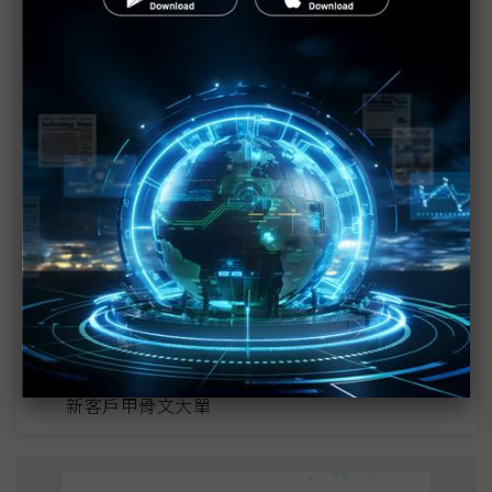
近７天熱門報導
2027全年記憶體產能提前售罄 買家「祕而不
宣」只怕買不夠
SpaceX晶片採購大轉向 Elon Musk捨超微全面
採用NVIDIA
光進銅退更明確？ 聯發科估SerDes 448G為銅
線「最終戰場」
載板長約鎖定至2028還不夠 客戶重啟「合資建
廠」模式
（獨家）不只聯想、HPE訂單在手 緯創勇奪AI
新客戶甲骨文大單