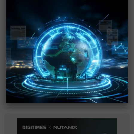
MLCC訂單過熱、出貨比創高 村田示警全球AI基
建熱潮將趨緩
2027全年記憶體產能提前售罄 買家「祕而不
宣」只怕買不夠
英特爾EMIB良率達標 聯發科第2代ASIC產品
2028準時量產
光進銅退更明確？ 聯發科估SerDes 448G為銅
線「最終戰場」
SpaceX晶片採購大轉向 Elon Musk捨超微全面
採用NVIDIA