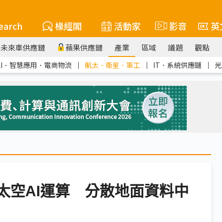
earch
椽經閣
活動家
影音
英
未來車供應鏈
蘋果供應鏈
產業
區域
議題
觀點
AI．智慧應用．電商物流
｜
航太．衛星．軍工
｜
IT．系統供應鏈
｜
光
測試太空AI運算 分散地面資料中