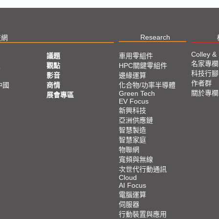
Research
技網
Colley &
議題
車用零組件
名家專欄
亞
觀點
HPC關鍵零組件
科技行腳
影音
邊緣運算
作者群
中國
商情
化合物/功率半導體
關於專欄
Green Tech
展會專區
EV Focus
新興科技
亞洲供應鏈
智慧製造
智慧家庭
物聯網
寬頻與無線
次世代行動通訊
Cloud
AI Focus
電腦運算
伺服器
行動裝置與應用