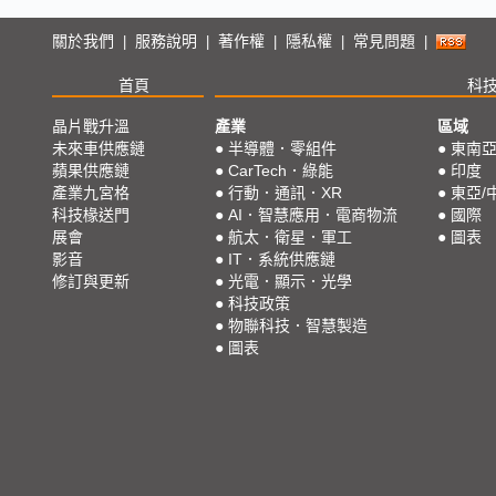
關於我們
服務說明
著作權
隱私權
常見問題
|
|
|
|
|
首頁
科
晶片戰升溫
產業
區域
未來車供應鏈
●
半導體．零組件
●
東南
蘋果供應鏈
●
CarTech．綠能
●
印度
產業九宮格
●
行動．通訊．XR
●
東亞/
科技椽送門
●
AI．智慧應用．電商物流
●
國際
展會
●
航太．衛星．軍工
●
圖表
影音
●
IT．系統供應鏈
修訂與更新
●
光電．顯示．光學
●
科技政策
●
物聯科技．智慧製造
●
圖表