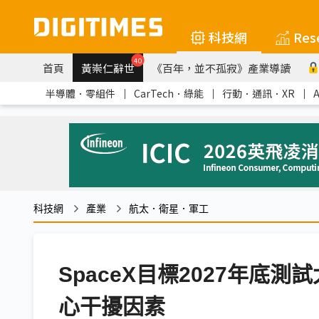
科技網
Res
40
首頁
黃崇仁辭世
《百年，並不孤寂》產業導讀
半導體．零組件
｜
CarTech．綠能
｜
行動．通訊．XR
｜
科技網
產業
航太．衛星．軍工
SpaceX目標2027年底
心干擾因素