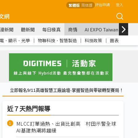
評估申請
登入
繁體版
简体版
文網
漫新聞
聽新聞
每日椽真
商情
AI EXPO Taiwan
COM
電．顯示．光學
｜
物聯科技．智慧製造
｜
科技政策
｜
圖表
立即報名9/11高雄智慧工廠論壇-掌握智造與零碳轉型賽局！
近７天熱門報導
MLCC訂單過熱、出貨比創高 村田示警全球
AI基建熱潮將趨緩