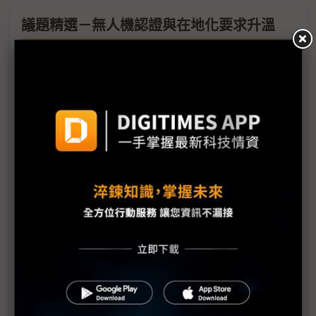
議題精選－無人機認證與在地化要求升溫
無人機認證與在地化要求升溫 台廠布局轉向合資、
技轉拚突圍
台灣無人機推進Blue UAS認證 加速整機與零組件廠
搶進美國市場
商購案與海外布局助攻 銘旺無人機營收佔比2026年
底拚雙位數
AI PC新品出貨迎2H26 迅杰無人機布局發酵營運看
增
拓凱擴大碳纖複材應用版圖 評估布局無人機、低軌
衛星與機器人市場
Anduril擬赴海外設廠 鎖定歐洲打造盟國軍工供應鏈