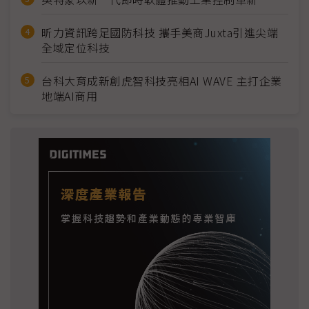
昕力資訊跨足國防科技 攜手美商Juxta引進尖端
全域定位科技
台科大育成新創虎智科技亮相AI WAVE 主打企業
地端AI商用