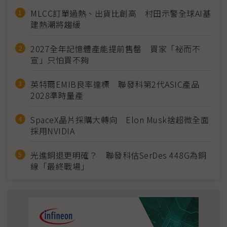
MLCC訂單過熱、出貨比創高 村田示警全球AI基
建熱潮將趨緩
2027全年記憶體產能提前售罄 買家「祕而不
宣」只怕買不夠
英特爾EMIB良率達標 聯發科第2代ASIC產品
2028準時量產
SpaceX晶片採購大轉向 Elon Musk捨超微全面
採用NVIDIA
光進銅退更明確？ 聯發科估SerDes 448G為銅
線「最終戰場」