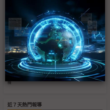
歐美軍工廠尋求技術合作 台灣無人機鏈瞄準「以戰
代訓」契機
台灣無人機非紅供應鏈關鍵 台系晶片憑技術、成本
優勢迎紅利
美國Anduril台鏈採購金額年增15倍 鬆口未來台灣設
廠可能性
國機國造紅利發酵 漢翔攜供應鏈迎維保長單鞏固獲
利動能
錦明展戰術固定翼無人機 搶攻美日歐非紅供應鏈商
機
近７天熱門報導