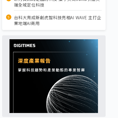
端全域定位科技
台科大育成新創虎智科技亮相AI WAVE 主打企
業地端AI商用