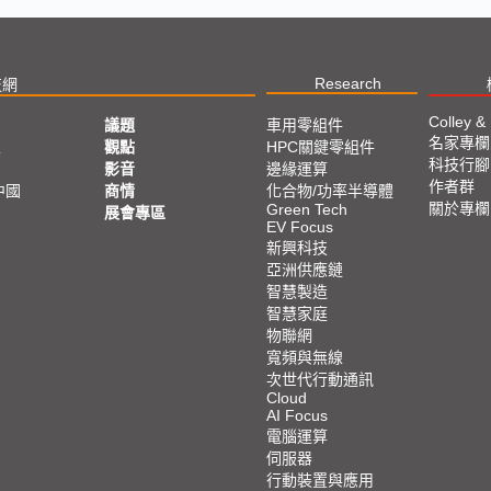
Research
技網
Colley &
議題
車用零組件
名家專欄
亞
觀點
HPC關鍵零組件
科技行腳
影音
邊緣運算
作者群
中國
商情
化合物/功率半導體
關於專欄
Green Tech
展會專區
EV Focus
新興科技
亞洲供應鏈
智慧製造
智慧家庭
物聯網
寬頻與無線
次世代行動通訊
Cloud
AI Focus
電腦運算
伺服器
行動裝置與應用