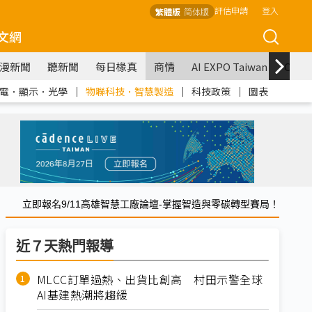
評估申請
登入
繁體版
简体版
文網
漫新聞
聽新聞
每日椽真
商情
AI EXPO Taiwan
COM
電．顯示．光學
｜
物聯科技．智慧製造
｜
科技政策
｜
圖表
立即報名9/11高雄智慧工廠論壇-掌握智造與零碳轉型賽局！
近７天熱門報導
MLCC訂單過熱、出貨比創高 村田示警全球
AI基建熱潮將趨緩