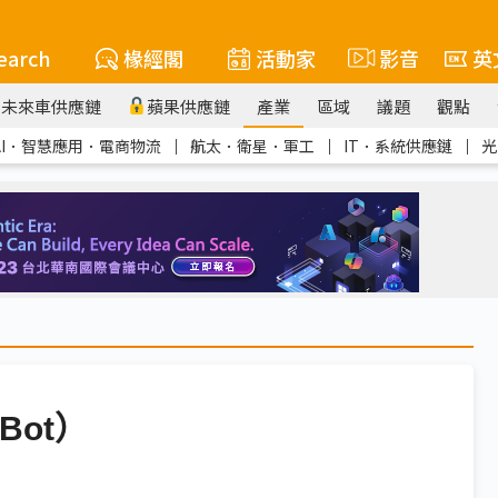
earch
椽經閣
活動家
影音
英
未來車供應鏈
蘋果供應鏈
產業
區域
議題
觀點
AI．智慧應用．電商物流
｜
航太．衛星．軍工
｜
IT．系統供應鏈
｜
光
Bot）