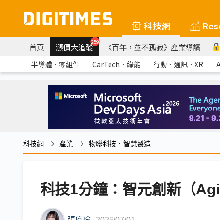
科技網
Res
259
首頁
漲價大追蹤
《百年，並不孤寂》產業導讀
半導體．零組件
｜
CarTech．綠能
｜
行動．通訊．XR
｜
科技網
產業
物聯科技．智慧製造
科技1分鐘：智元創新（Agi
張庭瑜
2026/07/01