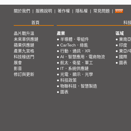
關於我們
服務說明
著作權
隱私權
常見問題
|
|
|
|
|
首頁
科
晶片戰升溫
產業
區域
未來車供應鏈
●
半導體．零組件
●
東南
蘋果供應鏈
●
CarTech．綠能
●
印度
產業九宮格
●
行動．通訊．XR
●
東亞/
科技椽送門
●
AI．智慧應用．電商物流
●
國際
展會
●
航太．衛星．軍工
●
圖表
影音
●
IT．系統供應鏈
修訂與更新
●
光電．顯示．光學
●
科技政策
●
物聯科技．智慧製造
●
圖表