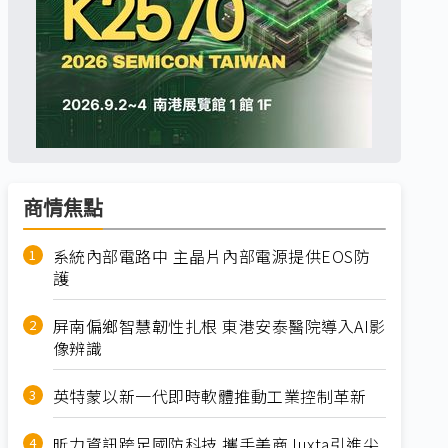
商情焦點
系統內部電路中 主晶片內部電源提供EOS防
護
屏南偏鄉智慧韌性扎根 東港安泰醫院導入AI影
像辨識
英特蒙以新一代即時軟體推動工業控制革新
昕力資訊跨足國防科技 攜手美商Juxta引進尖